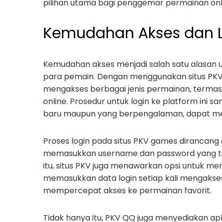
pilihan utama bagi penggemar permainan onl
Kemudahan Akses dan 
Kemudahan akses menjadi salah satu alasan
para pemain. Dengan menggunakan situs PK
mengakses berbagai jenis permainan, terma
online. Prosedur untuk login ke platform ini 
baru maupun yang berpengalaman, dapat m
Proses login pada situs PKV games dirancang 
memasukkan username dan password yang tela
itu, situs PKV juga menawarkan opsi untuk men
memasukkan data login setiap kali mengakse
mempercepat akses ke permainan favorit.
Tidak hanya itu, PKV QQ juga menyediakan ap