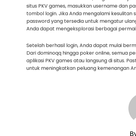
situs PKV games, masukkan username dan pa
tombol login. Jika Anda mengalami kesulitan s
password yang tersedia untuk mengatur ulan
Anda dapat mengeksplorasi berbagai permai
Setelah berhasil login, Anda dapat mulai ber
Dari dominoqq hingga poker online, semua p
aplikasi PKV games atau langsung di situs. 
untuk meningkatkan peluang kemenangan An
B