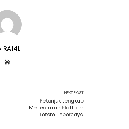
y RAf4L
NEXT POST
Petunjuk Lengkap
Menentukan Platform
Lotere Tepercaya