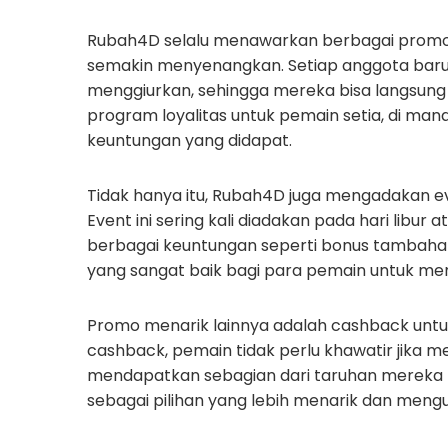
Rubah4D selalu menawarkan berbagai prom
semakin menyenangkan. Setiap anggota baru
menggiurkan, sehingga mereka bisa langsung 
program loyalitas untuk pemain setia, di man
keuntungan yang didapat.
Tidak hanya itu, Rubah4D juga mengadakan e
Event ini sering kali diadakan pada hari lib
berbagai keuntungan seperti bonus tambahan
yang sangat baik bagi para pemain untuk m
Promo menarik lainnya adalah cashback untu
cashback, pemain tidak perlu khawatir jika 
mendapatkan sebagian dari taruhan mereka 
sebagai pilihan yang lebih menarik dan men