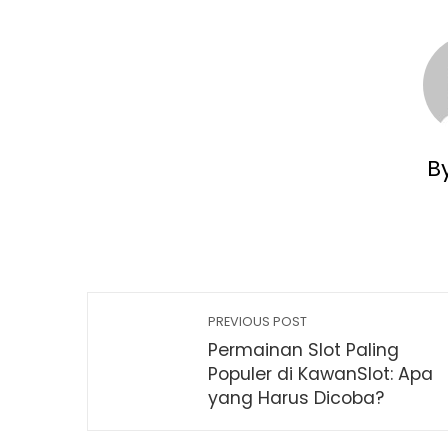
B
PREVIOUS POST
Permainan Slot Paling
Populer di KawanSlot: Apa
yang Harus Dicoba?