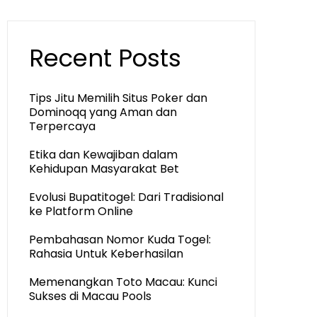
Recent Posts
Tips Jitu Memilih Situs Poker dan
Dominoqq yang Aman dan
Terpercaya
Etika dan Kewajiban dalam
Kehidupan Masyarakat Bet
Evolusi Bupatitogel: Dari Tradisional
ke Platform Online
Pembahasan Nomor Kuda Togel:
Rahasia Untuk Keberhasilan
Memenangkan Toto Macau: Kunci
Sukses di Macau Pools