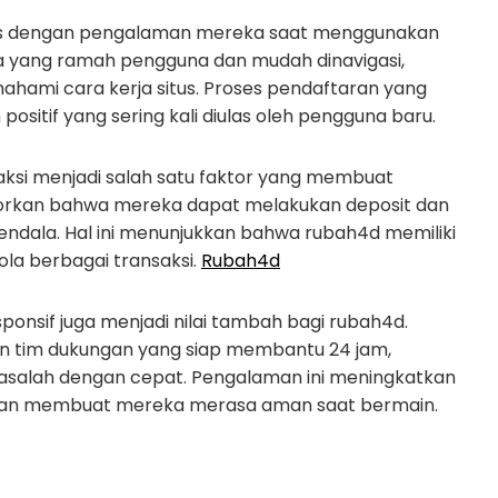
s dengan pengalaman mereka saat menggunakan
a yang ramah pengguna dan mudah dinavigasi,
hami cara kerja situs. Proses pendaftaran yang
positif yang sering kali diulas oleh pengguna baru.
aksi menjadi salah satu faktor yang membuat
rkan bahwa mereka dapat melakukan deposit dan
ndala. Hal ini menunjukkan bahwa rubah4d memiliki
ola berbagai transaksi.
Rubah4d
ponsif juga menjadi nilai tambah bagi rubah4d.
n tim dukungan yang siap membantu 24 jam,
salah dengan cepat. Pengalaman ini meningkatkan
dan membuat mereka merasa aman saat bermain.