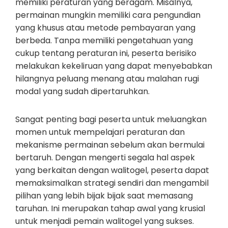
memiliki peraturan yang beragam. Misalnya,
permainan mungkin memiliki cara pengundian
yang khusus atau metode pembayaran yang
berbeda. Tanpa memiliki pengetahuan yang
cukup tentang peraturan ini, peserta berisiko
melakukan kekeliruan yang dapat menyebabkan
hilangnya peluang menang atau malahan rugi
modal yang sudah dipertaruhkan.
Sangat penting bagi peserta untuk meluangkan
momen untuk mempelajari peraturan dan
mekanisme permainan sebelum akan bermulai
bertaruh. Dengan mengerti segala hal aspek
yang berkaitan dengan walitogel, peserta dapat
memaksimalkan strategi sendiri dan mengambil
pilihan yang lebih bijak bijak saat memasang
taruhan. Ini merupakan tahap awal yang krusial
untuk menjadi pemain walitogel yang sukses.