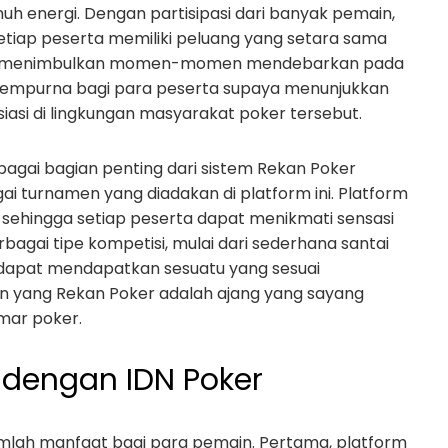
uh energi. Dengan partisipasi dari banyak pemain,
etiap peserta memiliki peluang yang setara sama
a menimbulkan momen-momen mendebarkan pada
a sempurna bagi para peserta supaya menunjukkan
asi di lingkungan masyarakat poker tersebut.
ebagai bagian penting dari sistem Rekan Poker
 turnamen yang diadakan di platform ini. Platform
l, sehingga setiap peserta dapat menikmati sensasi
rbagai tipe kompetisi, mulai dari sederhana santai
 dapat mendapatkan sesuatu yang sesuai
n yang Rekan Poker adalah ajang yang sayang
mar poker.
dengan IDN Poker
lah manfaat bagi para pemain. Pertama, platform