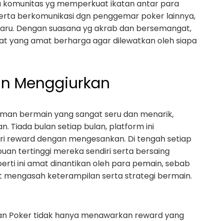
ara komunitas yg memperkuat ikatan antar para
serta berkomunikasi dgn penggemar poker lainnya,
i baru. Dengan suasana yg akrab dan bersemangat,
pat yang amat berharga agar dilewatkan oleh siapa
an Menggiurkan
an bermain yang sangat seru dan menarik,
 Tiada bulan setiap bulan, platform ini
i reward dengan mengesankan. Di tengah setiap
n tertinggi mereka sendiri serta bersaing
rti ini amat dinantikan oleh para pemain, sebab
at mengasah keterampilan serta strategi bermain.
an Poker tidak hanya menawarkan reward yang