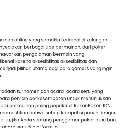
ainan online yang semakin terkenal di kalangan
nyediakan berbagai tipe permainan, dari poker
menawarkan pengalaman bermain yang
kenal karena aksesibilitas aksesibilitas dan
njadi pilihan utama bagi para gamers yang ingin
.
beradaan turnamen dan acara-acara seru yang
ni, para pemain berkesempatan untuk menunjukkan
tu permainan paling populer di RekanPoker. IDN
ga memastikan bahwa setiap kompetisi penuh dengan
 itu, jika Anda seorang penggemar poker atau baru
ara seru di platform ini!