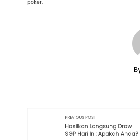
poker.
B
PREVIOUS POST
Hasilkan Langsung Draw
SGP Hari Ini: Apakah Anda?