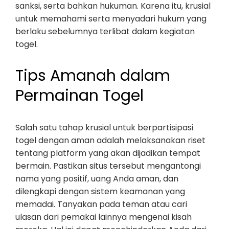
sanksi, serta bahkan hukuman. Karena itu, krusial
untuk memahami serta menyadari hukum yang
berlaku sebelumnya terlibat dalam kegiatan
togel.
Tips Amanah dalam
Permainan Togel
Salah satu tahap krusial untuk berpartisipasi
togel dengan aman adalah melaksanakan riset
tentang platform yang akan dijadikan tempat
bermain. Pastikan situs tersebut mengantongi
nama yang positif, uang Anda aman, dan
dilengkapi dengan sistem keamanan yang
memadai. Tanyakan pada teman atau cari
ulasan dari pemakai lainnya mengenai kisah