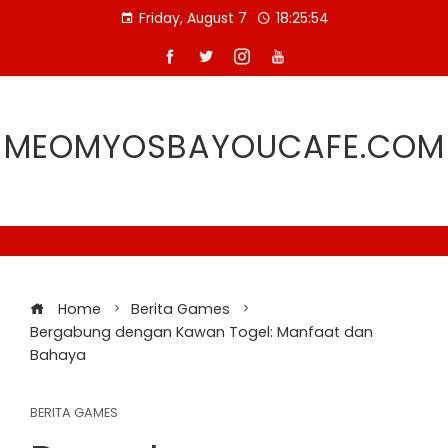
Skip
Friday, August 7
18:25:55
to
content
MEOMYOSBAYOUCAFE.COM
Home
Berita Games
Bergabung dengan Kawan Togel: Manfaat dan
Bahaya
BERITA GAMES