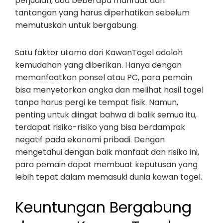
perjudian, ada beberapa manfaat dan
tantangan yang harus diperhatikan sebelum
memutuskan untuk bergabung.
Satu faktor utama dari KawanTogel adalah
kemudahan yang diberikan. Hanya dengan
memanfaatkan ponsel atau PC, para pemain
bisa menyetorkan angka dan melihat hasil togel
tanpa harus pergi ke tempat fisik. Namun,
penting untuk diingat bahwa di balik semua itu,
terdapat risiko-risiko yang bisa berdampak
negatif pada ekonomi pribadi. Dengan
mengetahui dengan baik manfaat dan risiko ini,
para pemain dapat membuat keputusan yang
lebih tepat dalam memasuki dunia kawan togel.
Keuntungan Bergabung