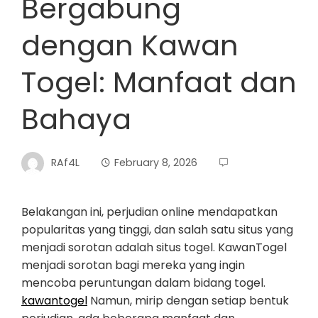
Bergabung
dengan Kawan
Togel: Manfaat dan
Bahaya
RAf4L
February 8, 2026
Belakangan ini, perjudian online mendapatkan
popularitas yang tinggi, dan salah satu situs yang
menjadi sorotan adalah situs togel. KawanTogel
menjadi sorotan bagi mereka yang ingin
mencoba peruntungan dalam bidang togel.
kawantogel
Namun, mirip dengan setiap bentuk