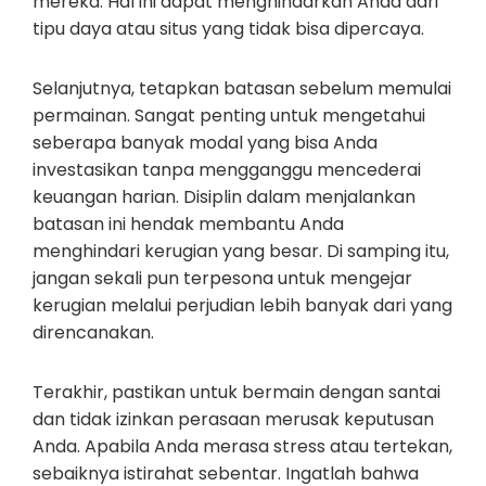
mereka. Hal ini dapat menghindarkan Anda dari
tipu daya atau situs yang tidak bisa dipercaya.
Selanjutnya, tetapkan batasan sebelum memulai
permainan. Sangat penting untuk mengetahui
seberapa banyak modal yang bisa Anda
investasikan tanpa mengganggu mencederai
keuangan harian. Disiplin dalam menjalankan
batasan ini hendak membantu Anda
menghindari kerugian yang besar. Di samping itu,
jangan sekali pun terpesona untuk mengejar
kerugian melalui perjudian lebih banyak dari yang
direncanakan.
Terakhir, pastikan untuk bermain dengan santai
dan tidak izinkan perasaan merusak keputusan
Anda. Apabila Anda merasa stress atau tertekan,
sebaiknya istirahat sebentar. Ingatlah bahwa