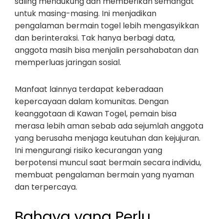
saling mendukung dan memberikan semangat
untuk masing-masing. Ini menjadikan
pengalaman bermain togel lebih mengasyikkan
dan berinteraksi. Tak hanya berbagi data,
anggota masih bisa menjalin persahabatan dan
memperluas jaringan sosial.
Manfaat lainnya terdapat keberadaan
kepercayaan dalam komunitas. Dengan
keanggotaan di Kawan Togel, pemain bisa
merasa lebih aman sebab ada sejumlah anggota
yang berusaha menjaga keutuhan dan kejujuran.
Ini mengurangi risiko kecurangan yang
berpotensi muncul saat bermain secara individu,
membuat pengalaman bermain yang nyaman
dan terpercaya.
Bahaya yang Perlu