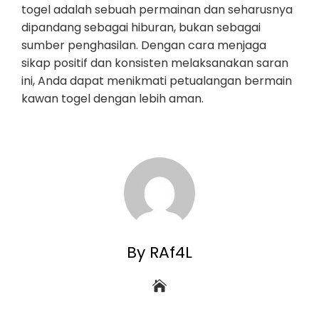
togel adalah sebuah permainan dan seharusnya
dipandang sebagai hiburan, bukan sebagai
sumber penghasilan. Dengan cara menjaga
sikap positif dan konsisten melaksanakan saran
ini, Anda dapat menikmati petualangan bermain
kawan togel dengan lebih aman.
By RAf4L