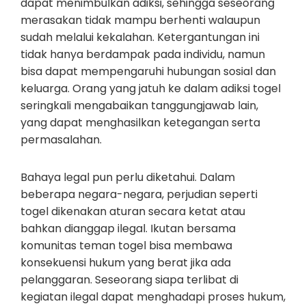
dapat menimbulkan adiksi, sehingga seseorang
merasakan tidak mampu berhenti walaupun
sudah melalui kekalahan. Ketergantungan ini
tidak hanya berdampak pada individu, namun
bisa dapat mempengaruhi hubungan sosial dan
keluarga. Orang yang jatuh ke dalam adiksi togel
seringkali mengabaikan tanggungjawab lain,
yang dapat menghasilkan ketegangan serta
permasalahan.
Bahaya legal pun perlu diketahui. Dalam
beberapa negara-negara, perjudian seperti
togel dikenakan aturan secara ketat atau
bahkan dianggap ilegal. Ikutan bersama
komunitas teman togel bisa membawa
konsekuensi hukum yang berat jika ada
pelanggaran. Seseorang siapa terlibat di
kegiatan ilegal dapat menghadapi proses hukum,