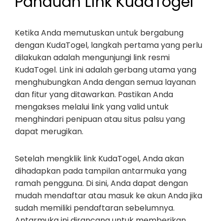
Panduan Link KudaTogel
Ketika Anda memutuskan untuk bergabung
dengan KudaTogel, langkah pertama yang perlu
dilakukan adalah mengunjungi link resmi
KudaTogel. Link ini adalah gerbang utama yang
menghubungkan Anda dengan semua layanan
dan fitur yang ditawarkan. Pastikan Anda
mengakses melalui link yang valid untuk
menghindari penipuan atau situs palsu yang
dapat merugikan.
Setelah mengklik link KudaTogel, Anda akan
dihadapkan pada tampilan antarmuka yang
ramah pengguna. Di sini, Anda dapat dengan
mudah mendaftar atau masuk ke akun Anda jika
sudah memiliki pendaftaran sebelumnya.
Antarmuka ini dirancang untuk memberikan