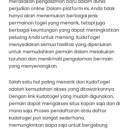
merasakan pengalaman baru dalam dunia
perjudian online. Dalam platform ini, Anda tidak
hanya akan menemukan berbagai jenis
permainan togel yang menarik, tetapi juga
berbagai keuntungan yang dapat meningkatkan
peluang Anda untuk menang. KudaTogel
menyediakan semua fasilitas yang diperlukan
untuk memudahkan pemain dalam melakukan
taruhan dan menikmati pengalaman bermain
yang menyenangkan.
Salah satu hal paling menarik dari KudaTogel
adalah kemudahan akses yang ditawarkannya.
Dengan link kudatogel yang mudah digunakan,
pemain dapat mengakses situs kapan saja dan di
mana saja. Proses pendaftaran atau daftar
kudatogel pun sangat sederhana,
memungkinkan siapa saja untuk bergabung