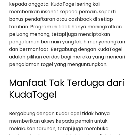
kepada anggota. KudaTogel sering kali
memberikan insentif kepada pemain, seperti
bonus pendaftaran atau cashback di setiap
taruhan. Program ini tidak hanya meningkatkan
peluang menang, tetapi juga menciptakan
pengalaman bermain yang lebih menyenangkan
dan bermanfaat. Bergabung dengan KudaTogel
adalah pilihan cerdas bagi mereka yang mencari
pengalaman togel yang menguntungkan.
Manfaat Tak Terduga dari
KudaTogel
Bergabung dengan KudaTogel tidak hanya
memberikan akses kepada pemain untuk
melakukan taruhan, tetapi juga membuka