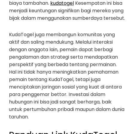
biaya tambahan.
kudatogel
Kesempatan ini bisa
menjadi keuntungan signifikan bagi mereka yang
bijak dalam menggunakan sumberdaya tersebut.
KudaTogel juga membangun komunitas yang
aktif dan saling mendukung. Melalui interaksi
dengan anggota lain, pemain dapat berbagi
pengalaman dan strategi serta mendapatkan
perspektif yang berbeda tentang permainan.
Hal ini tidak hanya meningkatkan pemahaman
pemain tentang KudaTogel, tetapi juga
menciptakan jaringan sosial yang kuat di antara
para penggemar bettor. Investasi dalam
hubungan ini bisa jadi sangat berharga, baik
untuk pertumbuhan pribadi maupun dalam dunia
taruhan.