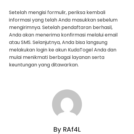
Setelah mengisi formulir, periksa kembali
informasi yang telah Anda masukkan sebelum
mengirimnya. Setelah pendaftaran berhasil,
Anda akan menerima konfirmasi melalui email
atau SMS. Selanjutnya, Anda bisa langsung
melakukan login ke akun KudaTogel Anda dan
mulai menikmati berbagai layanan serta
keuntungan yang ditawarkan.
By RAf4L