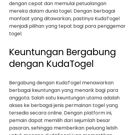
dengan cepat dan memulai petualangan
mereka dalam dunia togel. Dengan berbagai
manfaat yang ditawarkan, pastinya KudaTogel
menjadi pilihan yang tepat bagi para penggemar
togel.
Keuntungan Bergabung
dengan KudaTogel
Bergabung dengan KudaTogel menawarkan
berbagai keuntungan yang menarik bagi para
anggota. Salah satu keuntungan utama adalah
akses ke berbagai jenis permainan togel yang
tersedia secara online. Dengan platform ini,
pemain dapat memilih dari sejumlah besar
pasaran, sehingga memberikan peluang lebih