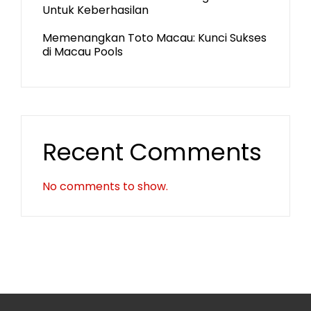
Untuk Keberhasilan
Memenangkan Toto Macau: Kunci Sukses
di Macau Pools
Recent Comments
No comments to show.