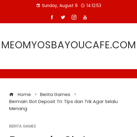
Skip
Sunday, August 9
14:12:53
to
content
MEOMYOSBAYOUCAFE.COM
Home
Berita Games
Bermain Slot Deposit Tri: Tips dan Trik Agar Selalu
Menang
BERITA GAMES