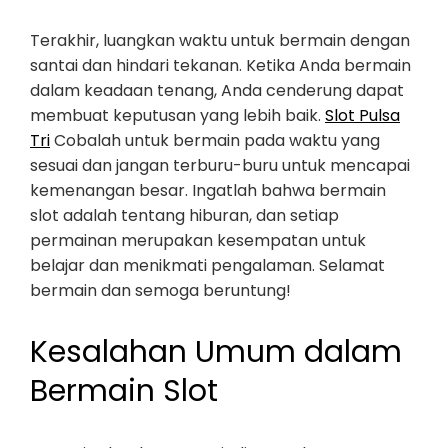
Terakhir, luangkan waktu untuk bermain dengan
santai dan hindari tekanan. Ketika Anda bermain
dalam keadaan tenang, Anda cenderung dapat
membuat keputusan yang lebih baik.
Slot Pulsa
Tri
Cobalah untuk bermain pada waktu yang
sesuai dan jangan terburu-buru untuk mencapai
kemenangan besar. Ingatlah bahwa bermain
slot adalah tentang hiburan, dan setiap
permainan merupakan kesempatan untuk
belajar dan menikmati pengalaman. Selamat
bermain dan semoga beruntung!
Kesalahan Umum dalam
Bermain Slot