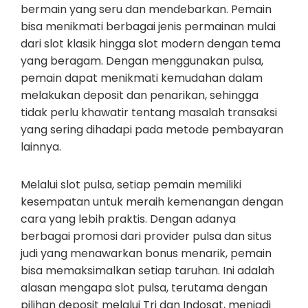
bermain yang seru dan mendebarkan. Pemain
bisa menikmati berbagai jenis permainan mulai
dari slot klasik hingga slot modern dengan tema
yang beragam. Dengan menggunakan pulsa,
pemain dapat menikmati kemudahan dalam
melakukan deposit dan penarikan, sehingga
tidak perlu khawatir tentang masalah transaksi
yang sering dihadapi pada metode pembayaran
lainnya.
Melalui slot pulsa, setiap pemain memiliki
kesempatan untuk meraih kemenangan dengan
cara yang lebih praktis. Dengan adanya
berbagai promosi dari provider pulsa dan situs
judi yang menawarkan bonus menarik, pemain
bisa memaksimalkan setiap taruhan. Ini adalah
alasan mengapa slot pulsa, terutama dengan
pilihan deposit melalui Tri dan Indosat, menjadi