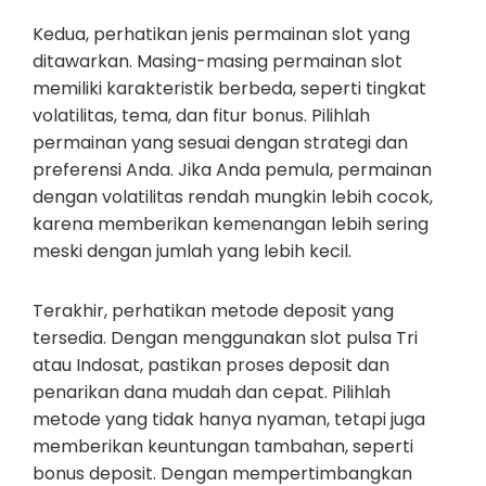
Kedua, perhatikan jenis permainan slot yang
ditawarkan. Masing-masing permainan slot
memiliki karakteristik berbeda, seperti tingkat
volatilitas, tema, dan fitur bonus. Pilihlah
permainan yang sesuai dengan strategi dan
preferensi Anda. Jika Anda pemula, permainan
dengan volatilitas rendah mungkin lebih cocok,
karena memberikan kemenangan lebih sering
meski dengan jumlah yang lebih kecil.
Terakhir, perhatikan metode deposit yang
tersedia. Dengan menggunakan slot pulsa Tri
atau Indosat, pastikan proses deposit dan
penarikan dana mudah dan cepat. Pilihlah
metode yang tidak hanya nyaman, tetapi juga
memberikan keuntungan tambahan, seperti
bonus deposit. Dengan mempertimbangkan