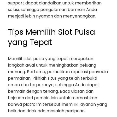
support dapat diandalkan untuk memberikan
solusi, sehingga pengalaman bermain Anda
menjadi lebih nyaman dan menyenangkan.
Tips Memilih Slot Pulsa
yang Tepat
Memilih slot pulsa yang tepat merupakan
langkah awal untuk meningkatkan peluang
menang. Pertama, perhatikan reputasi penyedia
permainan. Pilihlah situs yang telah terbukti
aman dan terpercaya, sehingga Anda dapat
bermain dengan tenang. Baca ulasan dan
tinjauan dari pemain lain untuk memastikan
bahwa platform tersebut memiliki layanan yang
baik dan tidak ada masalah penipuan.