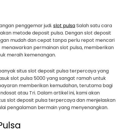
alangan penggemar judi.
slot pulsa
Salah satu cara
kan metode deposit pulsa. Dengan slot deposit
ngan mudah dan cepat tanpa perlu repot mencari
ang menawarkan permainan slot pulsa, memberikan
ntuk meraih kemenangan.
anyak situs slot deposit pulsa terpercaya yang
suk slot pulsa 5000 yang sangat ramah untuk
mbayaran memberikan kemudahan, terutama bagi
osat atau Tri. Dalam artikel ini, kami akan
us slot deposit pulsa terpercaya dan menjelaskan
mulai pengalaman bermain yang menyenangkan.
Pulsa