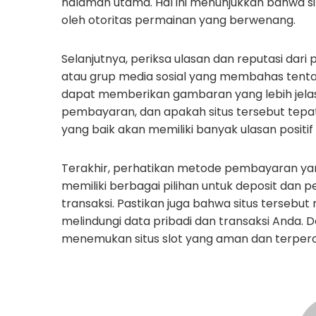
halaman utama. Hal ini menunjukkan bahwa sit
oleh otoritas permainan yang berwenang.
Selanjutnya, periksa ulasan dan reputasi dari 
atau grup media sosial yang membahas tentan
dapat memberikan gambaran yang lebih jelas 
pembayaran, dan apakah situs tersebut tepa
yang baik akan memiliki banyak ulasan positi
Terakhir, perhatikan metode pembayaran yang
memiliki berbagai pilihan untuk deposit dan 
transaksi. Pastikan juga bahwa situs tersebut
melindungi data pribadi dan transaksi Anda.
menemukan situs slot yang aman dan terper