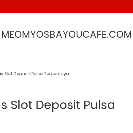
MEOMYOSBAYOUCAFE.COM
us Slot Deposit Pulsa Terpercaya
us Slot Deposit Pulsa