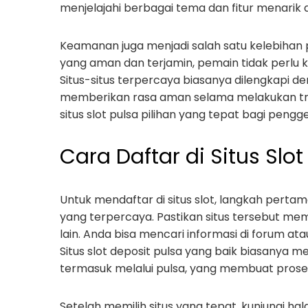
menjelajahi berbagai tema dan fitur menarik
Keamanan juga menjadi salah satu kelebihan p
yang aman dan terjamin, pemain tidak perlu 
Situs-situs terpercaya biasanya dilengkapi d
memberikan rasa aman selama melakukan tra
situs slot pulsa pilihan yang tepat bagi pengge
Cara Daftar di Situs Slot
Untuk mendaftar di situs slot, langkah perta
yang terpercaya. Pastikan situs tersebut memil
lain. Anda bisa mencari informasi di forum 
Situs slot deposit pulsa yang baik biasany
termasuk melalui pulsa, yang membuat proses
Setelah memilih situs yang tepat, kunjungi ha