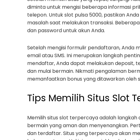
diminta untuk mengisi beberapa informasi pr
telepon. Untuk slot pulsa 5000, pastikan An
masalah saat melakukan transaksi. Beberap
dan password untuk akun Anda.
Setelah mengisi formulir pendaftaran, Anda 
email atau SMS. Ini merupakan langkah penti
mendaftar, Anda dapat melakukan deposit, term
dan mulai bermain. Nikmati pengalaman berma
memanfaatkan bonus yang ditawarkan oleh sit
Tips Memilih Situs Slot 
Memilih situs slot terpercaya adalah langk
bermain yang aman dan menyenangkan. Pertama
dan terdaftar. Situs yang terpercaya akan men