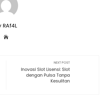
y RAf4L
NEXT POST
Inovasi Slot Lisensi: Slot
dengan Pulsa Tanpa
Kesulitan