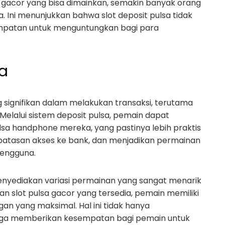
ot gacor yang bisa dimainkan, semakin banyak orang
 Ini menunjukkan bahwa slot deposit pulsa tidak
empatan untuk menguntungkan bagi para
sa
signifikan dalam melakukan transaksi, terutama
Melalui sistem deposit pulsa, pemain dapat
a handphone mereka, yang pastinya lebih praktis
rbatasan akses ke bank, dan menjadikan permainan
 pengguna.
li menyediakan variasi permainan yang sangat menarik
 slot pulsa gacor yang tersedia, pemain memiliki
 yang maksimal. Hal ini tidak hanya
uga memberikan kesempatan bagi pemain untuk