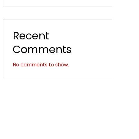
Recent
Comments
No comments to show.