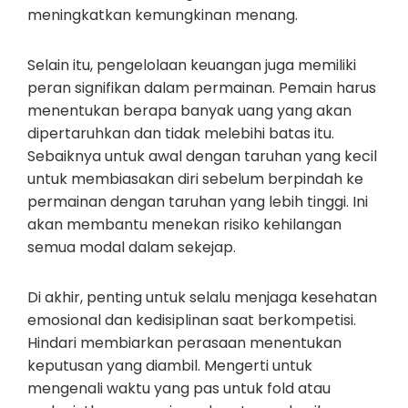
meningkatkan kemungkinan menang.
Selain itu, pengelolaan keuangan juga memiliki
peran signifikan dalam permainan. Pemain harus
menentukan berapa banyak uang yang akan
dipertaruhkan dan tidak melebihi batas itu.
Sebaiknya untuk awal dengan taruhan yang kecil
untuk membiasakan diri sebelum berpindah ke
permainan dengan taruhan yang lebih tinggi. Ini
akan membantu menekan risiko kehilangan
semua modal dalam sekejap.
Di akhir, penting untuk selalu menjaga kesehatan
emosional dan kedisiplinan saat berkompetisi.
Hindari membiarkan perasaan menentukan
keputusan yang diambil. Mengerti untuk
mengenali waktu yang pas untuk fold atau