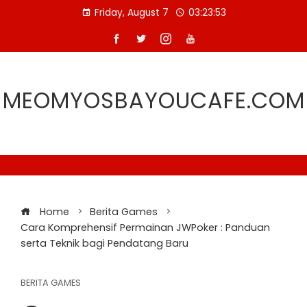
Skip
Friday, August 7
03:23:53
to
content
MEOMYOSBAYOUCAFE.COM
Home
Berita Games
Cara Komprehensif Permainan JWPoker : Panduan
serta Teknik bagi Pendatang Baru
BERITA GAMES