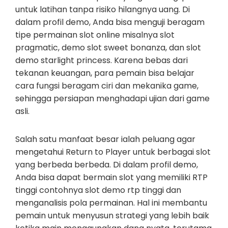
untuk latihan tanpa risiko hilangnya uang. Di
dalam profil demo, Anda bisa menguji beragam
tipe permainan slot online misalnya slot
pragmatic, demo slot sweet bonanza, dan slot
demo starlight princess. Karena bebas dari
tekanan keuangan, para pemain bisa belajar
cara fungsi beragam ciri dan mekanika game,
sehingga persiapan menghadapi ujian dari game
asli.
Salah satu manfaat besar ialah peluang agar
mengetahui Return to Player untuk berbagai slot
yang berbeda berbeda. Di dalam profil demo,
Anda bisa dapat bermain slot yang memiliki RTP
tinggi contohnya slot demo rtp tinggi dan
menganalisis pola permainan. Hal ini membantu
pemain untuk menyusun strategi yang lebih baik