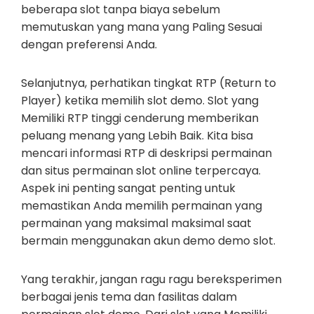
beberapa slot tanpa biaya sebelum
memutuskan yang mana yang Paling Sesuai
dengan preferensi Anda.
Selanjutnya, perhatikan tingkat RTP (Return to
Player) ketika memilih slot demo. Slot yang
Memiliki RTP tinggi cenderung memberikan
peluang menang yang Lebih Baik. Kita bisa
mencari informasi RTP di deskripsi permainan
dan situs permainan slot online terpercaya.
Aspek ini penting sangat penting untuk
memastikan Anda memilih permainan yang
permainan yang maksimal maksimal saat
bermain menggunakan akun demo demo slot.
Yang terakhir, jangan ragu ragu bereksperimen
berbagai jenis tema dan fasilitas dalam