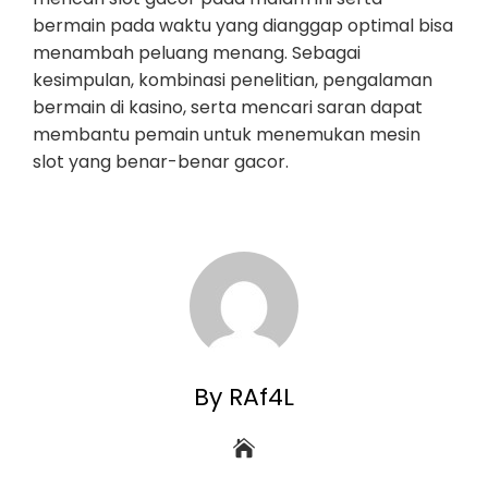
bermain pada waktu yang dianggap optimal bisa
menambah peluang menang. Sebagai
kesimpulan, kombinasi penelitian, pengalaman
bermain di kasino, serta mencari saran dapat
membantu pemain untuk menemukan mesin
slot yang benar-benar gacor.
By RAf4L