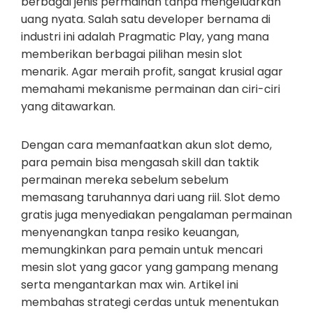
berbagai jenis permainan tanpa mengeluarkan
uang nyata. Salah satu developer bernama di
industri ini adalah Pragmatic Play, yang mana
memberikan berbagai pilihan mesin slot
menarik. Agar meraih profit, sangat krusial agar
memahami mekanisme permainan dan ciri-ciri
yang ditawarkan.
Dengan cara memanfaatkan akun slot demo,
para pemain bisa mengasah skill dan taktik
permainan mereka sebelum sebelum
memasang taruhannya dari uang riil. Slot demo
gratis juga menyediakan pengalaman permainan
menyenangkan tanpa resiko keuangan,
memungkinkan para pemain untuk mencari
mesin slot yang gacor yang gampang menang
serta mengantarkan max win. Artikel ini
membahas strategi cerdas untuk menentukan