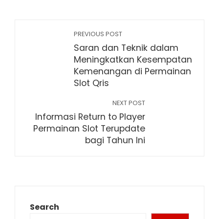
PREVIOUS POST
Saran dan Teknik dalam
Meningkatkan Kesempatan
Kemenangan di Permainan
Slot Qris
NEXT POST
Informasi Return to Player
Permainan Slot Terupdate
bagi Tahun Ini
Search