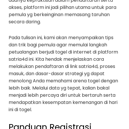
adanya kepraktisan dalam pendaftaran serta
akses, platform ini jadi pilihan utama untuk para
pemula yg berkeinginan memasang taruhan
secara daring.
Pada tulisan ini, kami akan menyampaikan tips
dan trik bagi pemula agar memulai langkah
petualangan berjudi togel di internet di platform
satria4d ini. Kita hendak menjelaskan cara
melakukan pendaftaran di link satria4d, proses
masuk, dan dasar-dasar strategi yg dapat
menolong Anda memahami arena togel dengan
lebih baik. Melalui data yg tepat, kalian bakal
menjadi lebih percaya diri untuk bertaruh serta
mendapatkan kesempatan kemenangan di hari
ini di togel.
Panduan Registrasi