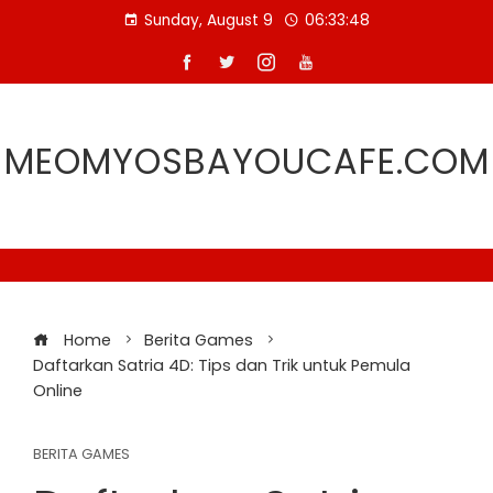
Skip
Sunday, August 9
06:33:49
to
content
MEOMYOSBAYOUCAFE.COM
Home
Berita Games
Daftarkan Satria 4D: Tips dan Trik untuk Pemula
Online
BERITA GAMES