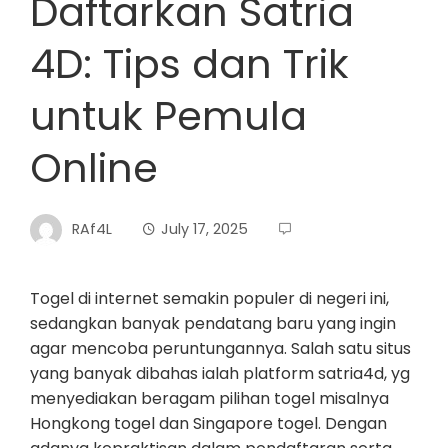
Daftarkan Satria
4D: Tips dan Trik
untuk Pemula
Online
RAf4L
July 17, 2025
Togel di internet semakin populer di negeri ini,
sedangkan banyak pendatang baru yang ingin
agar mencoba peruntungannya. Salah satu situs
yang banyak dibahas ialah platform satria4d, yg
menyediakan beragam pilihan togel misalnya
Hongkong togel dan Singapore togel. Dengan