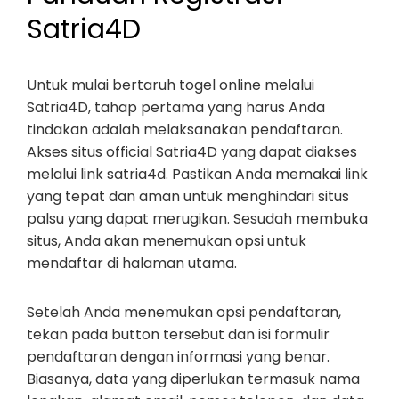
Satria4D
Untuk mulai bertaruh togel online melalui
Satria4D, tahap pertama yang harus Anda
tindakan adalah melaksanakan pendaftaran.
Akses situs official Satria4D yang dapat diakses
melalui link satria4d. Pastikan Anda memakai link
yang tepat dan aman untuk menghindari situs
palsu yang dapat merugikan. Sesudah membuka
situs, Anda akan menemukan opsi untuk
mendaftar di halaman utama.
Setelah Anda menemukan opsi pendaftaran,
tekan pada button tersebut dan isi formulir
pendaftaran dengan informasi yang benar.
Biasanya, data yang diperlukan termasuk nama