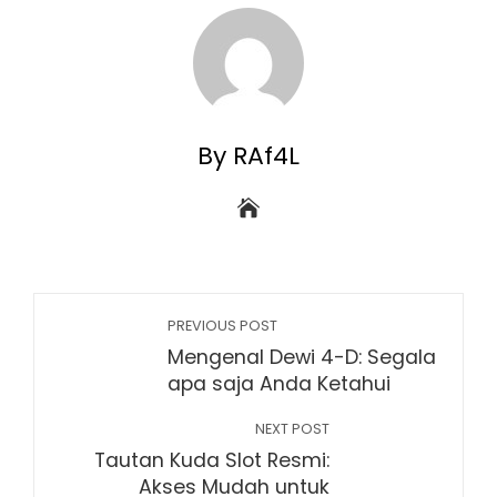
By RAf4L
PREVIOUS POST
Mengenal Dewi 4-D: Segala
apa saja Anda Ketahui
NEXT POST
Tautan Kuda Slot Resmi:
Akses Mudah untuk