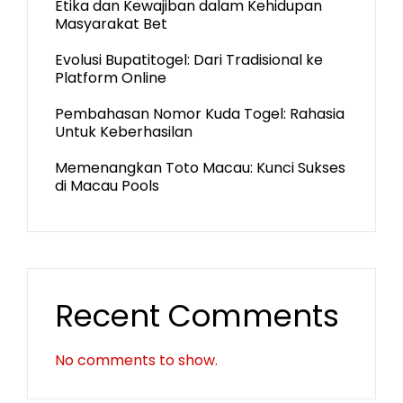
Etika dan Kewajiban dalam Kehidupan
Masyarakat Bet
Evolusi Bupatitogel: Dari Tradisional ke
Platform Online
Pembahasan Nomor Kuda Togel: Rahasia
Untuk Keberhasilan
Memenangkan Toto Macau: Kunci Sukses
di Macau Pools
Recent Comments
No comments to show.