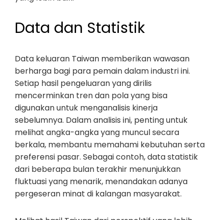
Data dan Statistik
Data keluaran Taiwan memberikan wawasan
berharga bagi para pemain dalam industri ini.
Setiap hasil pengeluaran yang dirilis
mencerminkan tren dan pola yang bisa
digunakan untuk menganalisis kinerja
sebelumnya. Dalam analisis ini, penting untuk
melihat angka-angka yang muncul secara
berkala, membantu memahami kebutuhan serta
preferensi pasar. Sebagai contoh, data statistik
dari beberapa bulan terakhir menunjukkan
fluktuasi yang menarik, menandakan adanya
pergeseran minat di kalangan masyarakat.