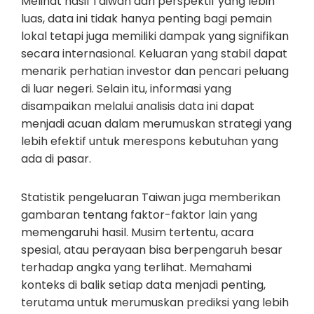
Melihat hasil Taiwan dari perspektif yang lebih
luas, data ini tidak hanya penting bagi pemain
lokal tetapi juga memiliki dampak yang signifikan
secara internasional. Keluaran yang stabil dapat
menarik perhatian investor dan pencari peluang
di luar negeri. Selain itu, informasi yang
disampaikan melalui analisis data ini dapat
menjadi acuan dalam merumuskan strategi yang
lebih efektif untuk merespons kebutuhan yang
ada di pasar.
Statistik pengeluaran Taiwan juga memberikan
gambaran tentang faktor-faktor lain yang
memengaruhi hasil. Musim tertentu, acara
spesial, atau perayaan bisa berpengaruh besar
terhadap angka yang terlihat. Memahami
konteks di balik setiap data menjadi penting,
terutama untuk merumuskan prediksi yang lebih