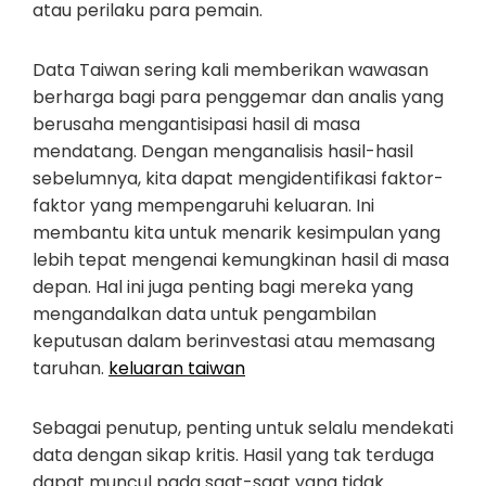
atau perilaku para pemain.
Data Taiwan sering kali memberikan wawasan
berharga bagi para penggemar dan analis yang
berusaha mengantisipasi hasil di masa
mendatang. Dengan menganalisis hasil-hasil
sebelumnya, kita dapat mengidentifikasi faktor-
faktor yang mempengaruhi keluaran. Ini
membantu kita untuk menarik kesimpulan yang
lebih tepat mengenai kemungkinan hasil di masa
depan. Hal ini juga penting bagi mereka yang
mengandalkan data untuk pengambilan
keputusan dalam berinvestasi atau memasang
taruhan.
keluaran taiwan
Sebagai penutup, penting untuk selalu mendekati
data dengan sikap kritis. Hasil yang tak terduga
dapat muncul pada saat-saat yang tidak