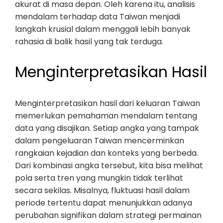
akurat di masa depan. Oleh karena itu, analisis
mendalam terhadap data Taiwan menjadi
langkah krusial dalam menggali lebih banyak
rahasia di balik hasil yang tak terduga.
Menginterpretasikan Hasil
Menginterpretasikan hasil dari keluaran Taiwan
memerlukan pemahaman mendalam tentang
data yang disajikan. Setiap angka yang tampak
dalam pengeluaran Taiwan mencerminkan
rangkaian kejadian dan konteks yang berbeda.
Dari kombinasi angka tersebut, kita bisa melihat
pola serta tren yang mungkin tidak terlihat
secara sekilas. Misalnya, fluktuasi hasil dalam
periode tertentu dapat menunjukkan adanya
perubahan signifikan dalam strategi permainan