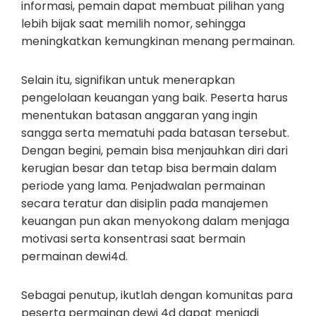
informasi, pemain dapat membuat pilihan yang
lebih bijak saat memilih nomor, sehingga
meningkatkan kemungkinan menang permainan.
Selain itu, signifikan untuk menerapkan
pengelolaan keuangan yang baik. Peserta harus
menentukan batasan anggaran yang ingin
sangga serta mematuhi pada batasan tersebut.
Dengan begini, pemain bisa menjauhkan diri dari
kerugian besar dan tetap bisa bermain dalam
periode yang lama. Penjadwalan permainan
secara teratur dan disiplin pada manajemen
keuangan pun akan menyokong dalam menjaga
motivasi serta konsentrasi saat bermain
permainan dewi4d.
Sebagai penutup, ikutlah dengan komunitas para
peserta permainan dewi 4d dapat menjadi