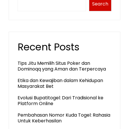
Search
Recent Posts
Tips Jitu Memilih Situs Poker dan
Dominoqq yang Aman dan Terpercaya
Etika dan Kewajiban dalam Kehidupan
Masyarakat Bet
Evolusi Bupatitogel: Dari Tradisional ke
Platform Online
Pembahasan Nomor Kuda Togel: Rahasia
Untuk Keberhasilan