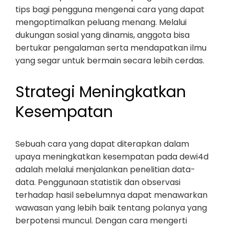
tips bagi pengguna mengenai cara yang dapat
mengoptimalkan peluang menang. Melalui
dukungan sosial yang dinamis, anggota bisa
bertukar pengalaman serta mendapatkan ilmu
yang segar untuk bermain secara lebih cerdas.
Strategi Meningkatkan
Kesempatan
Sebuah cara yang dapat diterapkan dalam
upaya meningkatkan kesempatan pada dewi4d
adalah melalui menjalankan penelitian data-
data. Penggunaan statistik dan observasi
terhadap hasil sebelumnya dapat menawarkan
wawasan yang lebih baik tentang polanya yang
berpotensi muncul. Dengan cara mengerti