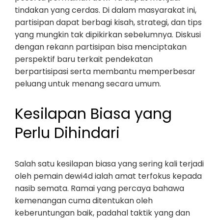
tindakan yang cerdas. Di dalam masyarakat ini,
partisipan dapat berbagi kisah, strategi, dan tips
yang mungkin tak dipikirkan sebelumnya. Diskusi
dengan rekann partisipan bisa menciptakan
perspektif baru terkait pendekatan
berpartisipasi serta membantu memperbesar
peluang untuk menang secara umum.
Kesilapan Biasa yang
Perlu Dihindari
Salah satu kesilapan biasa yang sering kali terjadi
oleh pemain dewi4d ialah amat terfokus kepada
nasib semata. Ramai yang percaya bahawa
kemenangan cuma ditentukan oleh
keberuntungan baik, padahal taktik yang dan