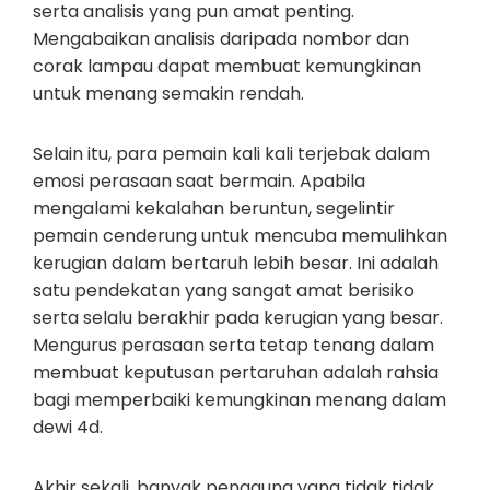
serta analisis yang pun amat penting.
Mengabaikan analisis daripada nombor dan
corak lampau dapat membuat kemungkinan
untuk menang semakin rendah.
Selain itu, para pemain kali kali terjebak dalam
emosi perasaan saat bermain. Apabila
mengalami kekalahan beruntun, segelintir
pemain cenderung untuk mencuba memulihkan
kerugian dalam bertaruh lebih besar. Ini adalah
satu pendekatan yang sangat amat berisiko
serta selalu berakhir pada kerugian yang besar.
Mengurus perasaan serta tetap tenang dalam
membuat keputusan pertaruhan adalah rahsia
bagi memperbaiki kemungkinan menang dalam
dewi 4d.
Akhir sekali, banyak pengguna yang tidak tidak