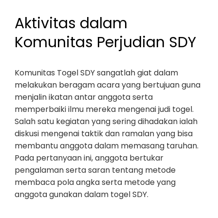
Aktivitas dalam
Komunitas Perjudian SDY
Komunitas Togel SDY sangatlah giat dalam
melakukan beragam acara yang bertujuan guna
menjalin ikatan antar anggota serta
memperbaiki ilmu mereka mengenai judi togel.
Salah satu kegiatan yang sering dihadakan ialah
diskusi mengenai taktik dan ramalan yang bisa
membantu anggota dalam memasang taruhan.
Pada pertanyaan ini, anggota bertukar
pengalaman serta saran tentang metode
membaca pola angka serta metode yang
anggota gunakan dalam togel SDY.