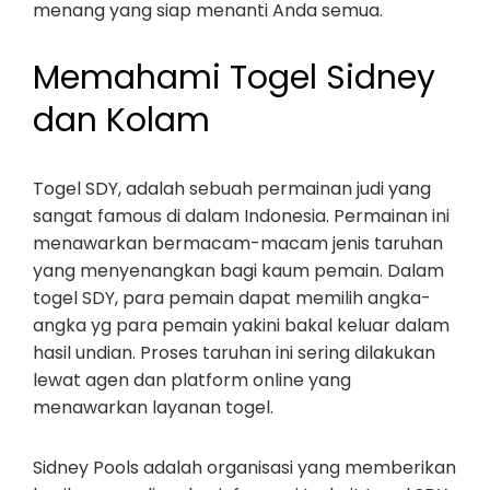
menang yang siap menanti Anda semua.
Memahami Togel Sidney
dan Kolam
Togel SDY, adalah sebuah permainan judi yang
sangat famous di dalam Indonesia. Permainan ini
menawarkan bermacam-macam jenis taruhan
yang menyenangkan bagi kaum pemain. Dalam
togel SDY, para pemain dapat memilih angka-
angka yg para pemain yakini bakal keluar dalam
hasil undian. Proses taruhan ini sering dilakukan
lewat agen dan platform online yang
menawarkan layanan togel.
Sidney Pools adalah organisasi yang memberikan