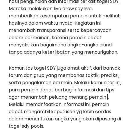
hasil pengundian dan informasi terkait togel SDY.
Mereka melakukan live draw sdy live,
memberikan kesempatan pemain untuk melihat
hasilnya dalam waktu nyata. Kegiatan ini
menambah transparansi serta kepercayaan
dalam permainan, karena pemain dapat
menyaksikan bagaimana angka-angka diundi
tanpa adanya keterlibatan yang mencurigakan.
Komunitas togel SDY juga amat aktif, dari banyak
forum dan grup yang membahas taktik, prediksi,
serta pengalaman bermain. Melalui komunitas ini,
para pemain dapat berbagi informasi dan tips
agar menambah peluang menang pemain].
Melalui memanfaatkan informasi ini, pemain
dapat mengambil keputusan yg lebih cerdas
dalam menentukan angka yang akan dipasang di
togel sdy pools.