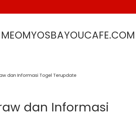
MEOMYOSBAYOUCAFE.COM
 Draw dan Informasi Togel Terupdate
 Draw dan Informasi