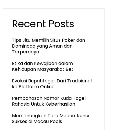
Recent Posts
Tips Jitu Memilih Situs Poker dan
Dominoqq yang Aman dan
Terpercaya
Etika dan Kewajiban dalam
Kehidupan Masyarakat Bet
Evolusi Bupatitogel: Dari Tradisional
ke Platform Online
Pembahasan Nomor Kuda Togel:
Rahasia Untuk Keberhasilan
Memenangkan Toto Macau: Kunci
Sukses di Macau Pools