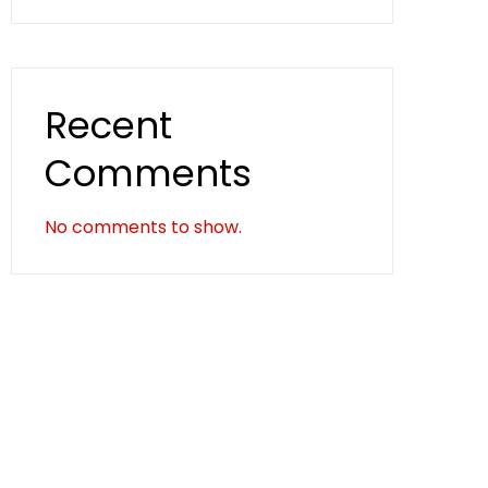
Recent
Comments
No comments to show.