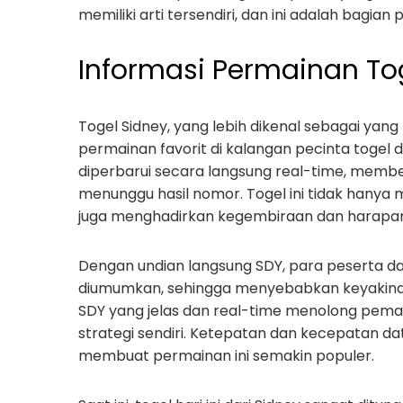
memiliki arti tersendiri, dan ini adalah bagia
Informasi Permainan To
Togel Sidney, yang lebih dikenal sebagai yang
permainan favorit di kalangan pecinta togel d
diperbarui secara langsung real-time, membe
menunggu hasil nomor. Togel ini tidak hanya
juga menghadirkan kegembiraan dan harapan 
Dengan undian langsung SDY, para peserta d
diumumkan, sehingga menyebabkan keyakinan
SDY yang jelas dan real-time menolong pem
strategi sendiri. Ketepatan dan kecepatan da
membuat permainan ini semakin populer.