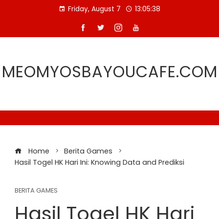
Skip
Friday, August 7
13:05:39
to
content
MEOMYOSBAYOUCAFE.COM
Home
Berita Games
Hasil Togel HK Hari Ini: Knowing Data and Prediksi
BERITA GAMES
Hasil Togel HK Hari