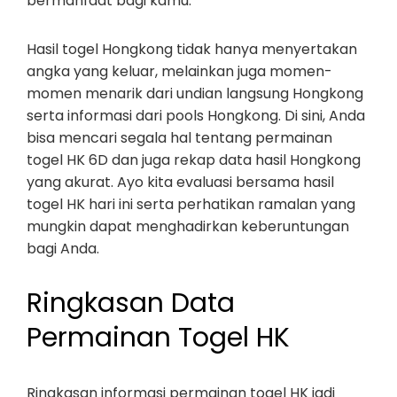
bermanfaat bagi kamu.
Hasil togel Hongkong tidak hanya menyertakan
angka yang keluar, melainkan juga momen-
momen menarik dari undian langsung Hongkong
serta informasi dari pools Hongkong. Di sini, Anda
bisa mencari segala hal tentang permainan
togel HK 6D dan juga rekap data hasil Hongkong
yang akurat. Ayo kita evaluasi bersama hasil
togel HK hari ini serta perhatikan ramalan yang
mungkin dapat menghadirkan keberuntungan
bagi Anda.
Ringkasan Data
Permainan Togel HK
Ringkasan informasi permainan togel HK jadi