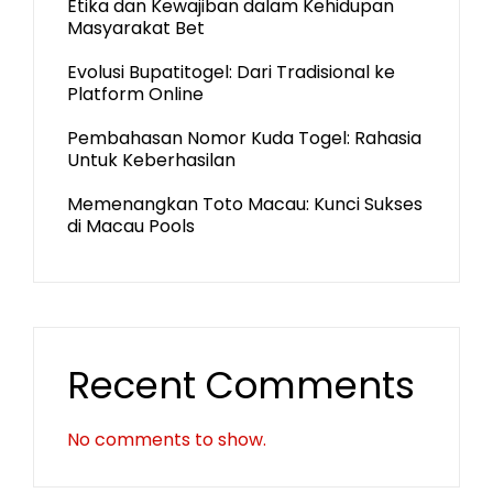
Etika dan Kewajiban dalam Kehidupan
Masyarakat Bet
Evolusi Bupatitogel: Dari Tradisional ke
Platform Online
Pembahasan Nomor Kuda Togel: Rahasia
Untuk Keberhasilan
Memenangkan Toto Macau: Kunci Sukses
di Macau Pools
Recent Comments
No comments to show.