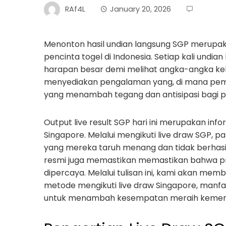
RAf4L
January 20, 2026
Menonton hasil undian langsung SGP merupak
pencinta togel di Indonesia. Setiap kali und
harapan besar demi melihat angka-angka keb
menyediakan pengalaman yang, di mana pema
yang menambah tegang dan antisipasi bagi p
Output live result SGP hari ini merupakan inf
Singapore. Melalui mengikuti live draw SGP,
yang mereka taruh menang dan tidak berhasil
resmi juga memastikan memastikan bahwa pr
dipercaya. Melalui tulisan ini, kami akan me
metode mengikuti live draw Singapore, manfa
untuk menambah kesempatan meraih kemen