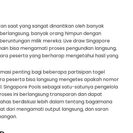
an saat yang sangat dinantikan oleh banyak
ian berlangsung, banyak orang himpun dengan
eruntungan milik mereka. Live draw Singapore
in bisa mengamati proses pengundian langsung,
ara peserta yang berharap mengetahui hasil yang.
ormasi penting bagi beberapa partisipan togel
 para peserta bisa langsung mengetes apakah nomor
. Singapore Pools sebagai satu-satunya pengelola
oses ini berlangsung transparan dan dapat
mbahas berdiskusi lebih dalam tentang bagaimana
at dari mengamati output langsung, dan saran
angan.