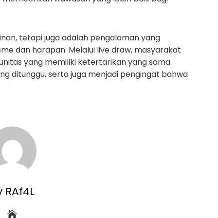
nan, tetapi juga adalah pengalaman yang
e dan harapan. Melalui live draw, masyarakat
nitas yang memiliki ketertarikan yang sama.
ang ditunggu, serta juga menjadi pengingat bahwa
y RAf4L