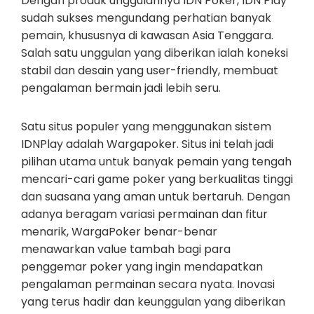
Dengan produk unggulannya IDN Poker, IDN Play
sudah sukses mengundang perhatian banyak
pemain, khususnya di kawasan Asia Tenggara.
Salah satu unggulan yang diberikan ialah koneksi
stabil dan desain yang user-friendly, membuat
pengalaman bermain jadi lebih seru.
Satu situs populer yang menggunakan sistem
IDNPlay adalah Wargapoker. Situs ini telah jadi
pilihan utama untuk banyak pemain yang tengah
mencari-cari game poker yang berkualitas tinggi
dan suasana yang aman untuk bertaruh. Dengan
adanya beragam variasi permainan dan fitur
menarik, WargaPoker benar-benar
menawarkan value tambah bagi para
penggemar poker yang ingin mendapatkan
pengalaman permainan secara nyata. Inovasi
yang terus hadir dan keunggulan yang diberikan