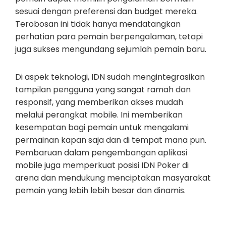
sesuai dengan preferensi dan budget mereka.
Terobosan ini tidak hanya mendatangkan
perhatian para pemain berpengalaman, tetapi
juga sukses mengundang sejumlah pemain baru.
Di aspek teknologi, IDN sudah mengintegrasikan
tampilan pengguna yang sangat ramah dan
responsif, yang memberikan akses mudah
melalui perangkat mobile. Ini memberikan
kesempatan bagi pemain untuk mengalami
permainan kapan saja dan di tempat mana pun.
Pembaruan dalam pengembangan aplikasi
mobile juga memperkuat posisi IDN Poker di
arena dan mendukung menciptakan masyarakat
pemain yang lebih lebih besar dan dinamis.