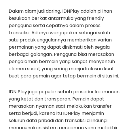
Dalam alam judi daring, IDNPlay adalah pilihan
kesukaan berkat antarmuka yang friendly
pengguna serta cepatnya dalam proses
transaksi. Adanya wargapoker sebagai salah
satu produk unggulannya memberikan varian
permainan yang dapat dinikmati oleh segala
berbagai golongan. Pengguna bisa merasakan
pengalaman bermain yang sangat menyentuh
elemen sosial, yang sering menjadi alasan kuat
buat para pemain agar tetap bermain di situs ini.
IDN Play juga populer sebab prosedur keamanan
yang ketat dan transparan. Pemain dapat
merasakan nyaman saat melakukan transfer
serta berjudi, karena itu IDNPlay menjamin
seluruh data pribadi dan transaksi dilindungi
menggunakan sistem pengaman yang mutakhir.