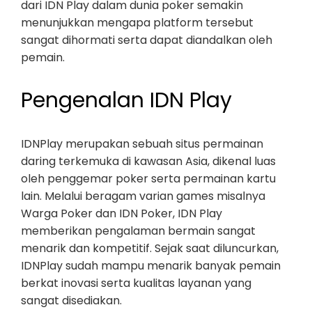
dari IDN Play dalam dunia poker semakin
menunjukkan mengapa platform tersebut
sangat dihormati serta dapat diandalkan oleh
pemain.
Pengenalan IDN Play
IDNPlay merupakan sebuah situs permainan
daring terkemuka di kawasan Asia, dikenal luas
oleh penggemar poker serta permainan kartu
lain. Melalui beragam varian games misalnya
Warga Poker dan IDN Poker, IDN Play
memberikan pengalaman bermain sangat
menarik dan kompetitif. Sejak saat diluncurkan,
IDNPlay sudah mampu menarik banyak pemain
berkat inovasi serta kualitas layanan yang
sangat disediakan.