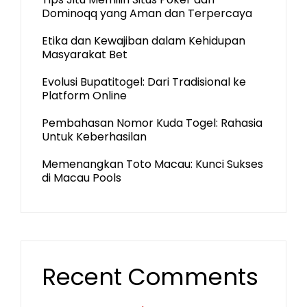
Dominoqq yang Aman dan Terpercaya
Etika dan Kewajiban dalam Kehidupan
Masyarakat Bet
Evolusi Bupatitogel: Dari Tradisional ke
Platform Online
Pembahasan Nomor Kuda Togel: Rahasia
Untuk Keberhasilan
Memenangkan Toto Macau: Kunci Sukses
di Macau Pools
Recent Comments