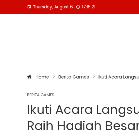
Skip
Thursday, August 6
17:15:21
to
content
Home
Berita Games
Ikuti Acara Langsu
BERITA GAMES
Ikuti Acara Langsu
Raih Hadiah Besa