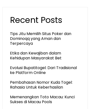
Recent Posts
Tips Jitu Memilih Situs Poker dan
Dominoqq yang Aman dan
Terpercaya
Etika dan Kewajiban dalam
Kehidupan Masyarakat Bet
Evolusi Bupatitogel: Dari Tradisional
ke Platform Online
Pembahasan Nomor Kuda Togel:
Rahasia Untuk Keberhasilan
Memenangkan Toto Macau: Kunci
Sukses di Macau Pools