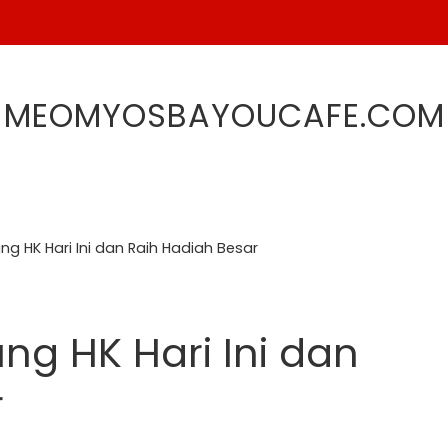
MEOMYOSBAYOUCAFE.COM
ng HK Hari Ini dan Raih Hadiah Besar
ng HK Hari Ini dan
r