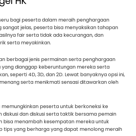
gel HK
eru bagi peserta dalam meraih penghargaan
g sangat jelas, peserta bisa menyaksikan tahapan
silnya fair serta tidak ada kecurangan, dan
k serta meyakinkan.
kan berbagai jenis permainan serta penghargaan
ka yang dianggap keberuntungan mereka serta
n, seperti 4D, 3D, dan 2D. Lewat banyaknya opsi ini,
menang serta menikmati sensasi ditawarkan oleh
g memungkinkan peserta untuk berkoneksi ke
m diskusi dan diskusi serta taktik bersama pemain
emain bisa menambah kesempatan mereka untuk
p tips yang berharga yang dapat menolong meraih