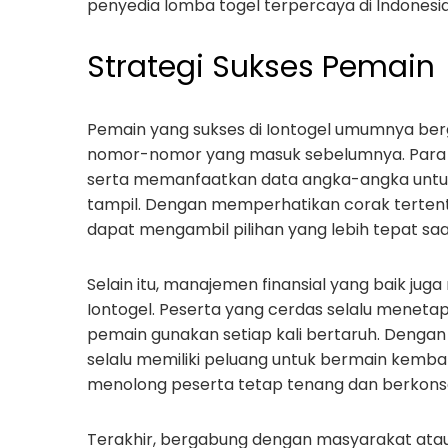
penyedia lomba togel terpercaya di Indonesia
Strategi Sukses Pemain
Pemain yang sukses di Iontogel umumnya berg
nomor-nomor yang masuk sebelumnya. Para p
serta memanfaatkan data angka-angka untu
tampil. Dengan memperhatikan corak terten
dapat mengambil pilihan yang lebih tepat s
Selain itu, manajemen finansial yang baik ju
Iontogel. Peserta yang cerdas selalu meneta
pemain gunakan setiap kali bertaruh. Dengan
selalu memiliki peluang untuk bermain kemba
menolong peserta tetap tenang dan berkonse
Terakhir, bergabung dengan masyarakat atau