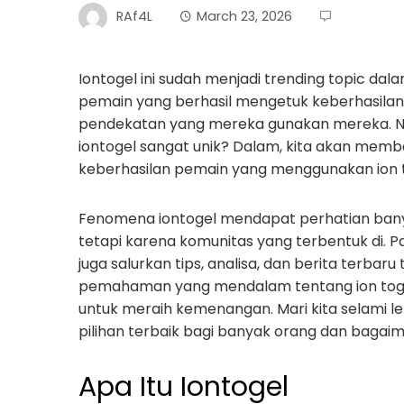
RAf4L
March 23, 2026
Iontogel ini sudah menjadi trending topic dal
pemain yang berhasil mengetuk keberhasilan
pendekatan yang mereka gunakan mereka. 
iontogel sangat unik? Dalam, kita akan memba
keberhasilan pemain yang menggunakan ion t
Fenomena iontogel mendapat perhatian bany
tetapi karena komunitas yang terbentuk di. P
juga salurkan tips, analisa, dan berita terbar
pemahaman yang mendalam tentang ion toge
untuk meraih kemenangan. Mari kita selami 
pilihan terbaik bagi banyak orang dan baga
Apa Itu Iontogel