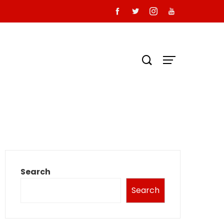
Search
Search