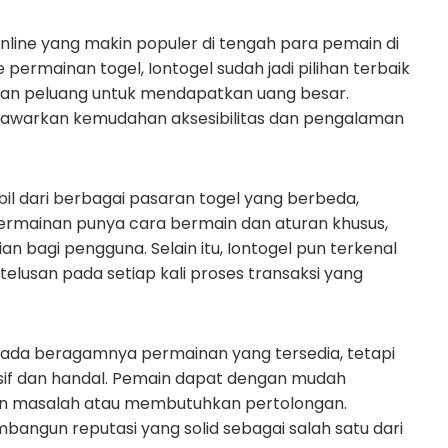
online yang makin populer di tengah para pemain di
rmainan togel, Iontogel sudah jadi pilihan terbaik
an peluang untuk mendapatkan uang besar.
nawarkan kemudahan aksesibilitas dan pengalaman
l dari berbagai pasaran togel yang berbeda,
 permainan punya cara bermain dan aturan khusus,
n bagi pengguna. Selain itu, Iontogel pun terkenal
elusan pada setiap kali proses transaksi yang
 pada beragamnya permainan yang tersedia, tetapi
sif dan handal. Pemain dapat dengan mudah
n masalah atau membutuhkan pertolongan.
embangun reputasi yang solid sebagai salah satu dari