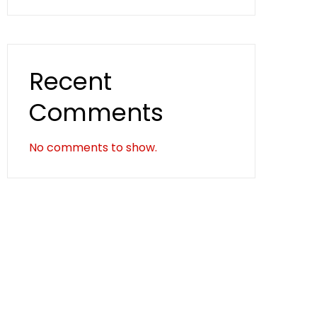
Recent
Comments
No comments to show.