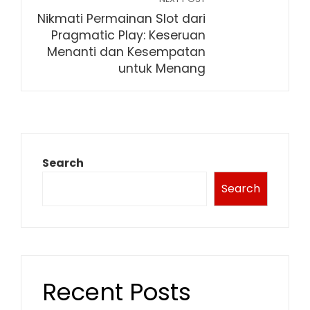
Nikmati Permainan Slot dari
Pragmatic Play: Keseruan
Menanti dan Kesempatan
untuk Menang
Search
Search
Recent Posts