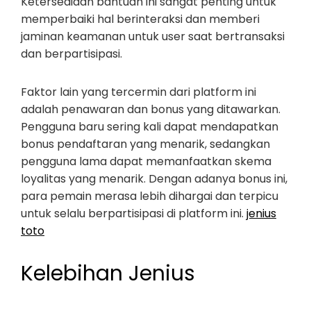
Ketersediaan bantuan ini sangat penting untuk
memperbaiki hal berinteraksi dan memberi
jaminan keamanan untuk user saat bertransaksi
dan berpartisipasi.
Faktor lain yang tercermin dari platform ini
adalah penawaran dan bonus yang ditawarkan.
Pengguna baru sering kali dapat mendapatkan
bonus pendaftaran yang menarik, sedangkan
pengguna lama dapat memanfaatkan skema
loyalitas yang menarik. Dengan adanya bonus ini,
para pemain merasa lebih dihargai dan terpicu
untuk selalu berpartisipasi di platform ini.
jenius
toto
Kelebihan Jenius