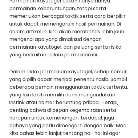
Permainan kayutogel bukan hanya hanya
permainan keberuntungan, tetapi serta
memerlukan berbagai taktik serta cara berpikir
untuk dapat memengaruhi hasil permainan. Di
dalam artikel ini kita akan membahas lebih jauh
mengenai apa yang dimaksud dengan
permainan kayutogel, dan peluang serta risiko
yang berkaitan dalam permainan ini.
Dalam alam permainan kayutogel, setiap nomor
yang dipilih dapat menjadi penentu nasib. Sambil
beberapa pemain menggunakan taktik tertentu,
yang lain lebih memilih demi mengandalkan
instink atau nomor beruntung pribadi. Tetapi,
penting bahwa di depan kegembiraan serta
harapan untuk kemenangan, terdapat juga
bahaya yang perlu dimengerti dengan baik. Mari
kita bahas lebih lanjut tentang hal-hal ini agar