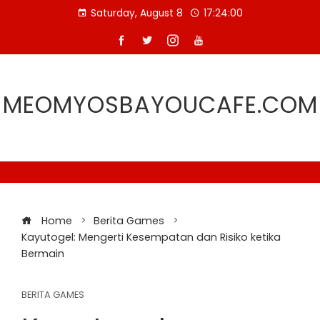
Skip
Saturday, August 8
17:24:01
to
content
MEOMYOSBAYOUCAFE.COM
Home
Berita Games
Kayutogel: Mengerti Kesempatan dan Risiko ketika
Bermain
BERITA GAMES