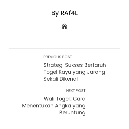
By RAf4L
PREVIOUS POST
Strategi Sukses Bertaruh
Togel Kayu yang Jarang
Sekali Dikenal
NEXT POST
Wali Togel:: Cara
Menentukan Angka yang
Beruntung