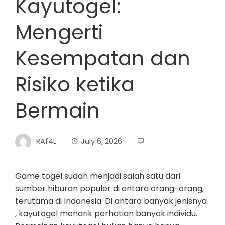
Kayutogel:
Mengerti
Kesempatan dan
Risiko ketika
Bermain
RAf4L
July 6, 2026
Game togel sudah menjadi salah satu dari
sumber hiburan populer di antara orang-orang,
terutama di Indonesia. Di antara banyak jenisnya
, kayutogel menarik perhatian banyak individu.