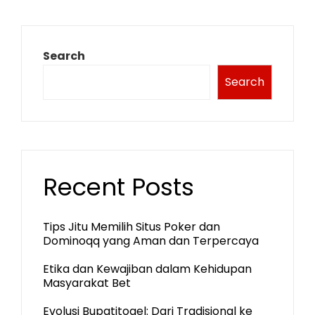
Search
Search
Recent Posts
Tips Jitu Memilih Situs Poker dan
Dominoqq yang Aman dan Terpercaya
Etika dan Kewajiban dalam Kehidupan
Masyarakat Bet
Evolusi Bupatitogel: Dari Tradisional ke