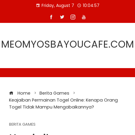
Skip
Friday, August 7
10:04:58
to
content
MEOMYOSBAYOUCAFE.COM
Home
Berita Games
Keajaiban Permainan Togel Online: Kenapa Orang
Togel Tidak Mampu Mengabaikannya?
BERITA GAMES