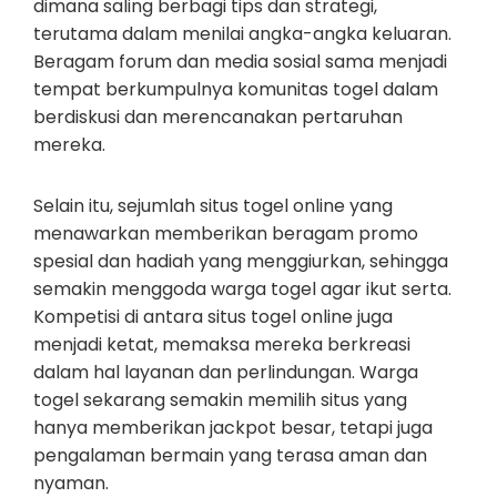
dimana saling berbagi tips dan strategi,
terutama dalam menilai angka-angka keluaran.
Beragam forum dan media sosial sama menjadi
tempat berkumpulnya komunitas togel dalam
berdiskusi dan merencanakan pertaruhan
mereka.
Selain itu, sejumlah situs togel online yang
menawarkan memberikan beragam promo
spesial dan hadiah yang menggiurkan, sehingga
semakin menggoda warga togel agar ikut serta.
Kompetisi di antara situs togel online juga
menjadi ketat, memaksa mereka berkreasi
dalam hal layanan dan perlindungan. Warga
togel sekarang semakin memilih situs yang
hanya memberikan jackpot besar, tetapi juga
pengalaman bermain yang terasa aman dan
nyaman.