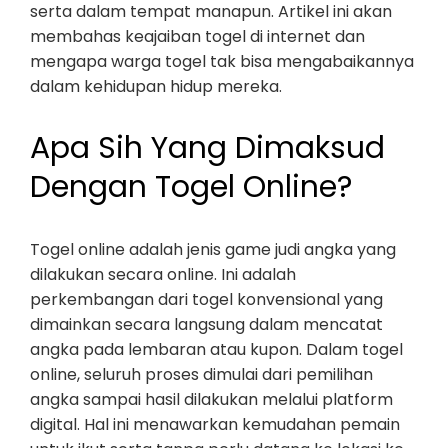
serta dalam tempat manapun. Artikel ini akan
membahas keajaiban togel di internet dan
mengapa warga togel tak bisa mengabaikannya
dalam kehidupan hidup mereka.
Apa Sih Yang Dimaksud
Dengan Togel Online?
Togel online adalah jenis game judi angka yang
dilakukan secara online. Ini adalah
perkembangan dari togel konvensional yang
dimainkan secara langsung dalam mencatat
angka pada lembaran atau kupon. Dalam togel
online, seluruh proses dimulai dari pemilihan
angka sampai hasil dilakukan melalui platform
digital. Hal ini menawarkan kemudahan pemain