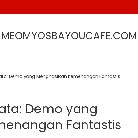
MEOMYOSBAYOUCAFE.COM
inata: Demo yang Menghasilkan Kemenangan Fantastis
nata: Demo yang
menangan Fantastis