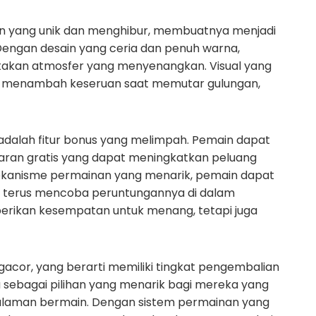
n yang unik dan menghibur, membuatnya menjadi
e. Dengan desain yang ceria dan penuh warna,
takan atmosfer yang menyenangkan. Visual yang
n menambah keseruan saat memutar gulungan,
 adalah fitur bonus yang melimpah. Pemain dapat
aran gratis yang dapat meningkatkan peluang
kanisme permainan yang menarik, pemain dapat
k terus mencoba peruntungannya di dalam
emberikan kesempatan untuk menang, tetapi juga
ot gacor, yang berarti memiliki tingkat pengembalian
a sebagai pilihan yang menarik bagi mereka yang
galaman bermain. Dengan sistem permainan yang