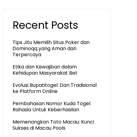
Recent Posts
Tips Jitu Memilih Situs Poker dan
Dominoqq yang Aman dan
Terpercaya
Etika dan Kewajiban dalam
Kehidupan Masyarakat Bet
Evolusi Bupatitogel: Dari Tradisional
ke Platform Online
Pembahasan Nomor Kuda Togel:
Rahasia Untuk Keberhasilan
Memenangkan Toto Macau: Kunci
Sukses di Macau Pools