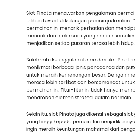
Slot Pinata menawarkan pengalaman bermai
pilihan favorit di kalangan pemain judi onlin
permainan ini menarik perhatian dan mencip
menarik dan efek suara yang meriah semaki
menjadikan setiap putaran terasa lebih hidup.
Salah satu keunggulan utama dari slot Pinata
menikmati berbagai jenis pengganda dan put
untuk meraih kemenangan besar. Dengan me
merasa lebih terlibat dan bersemangat untu
permainan ini. Fitur-fitur ini tidak hanya m
menambah elemen strategi dalam bermain.
Selain itu, slot Pinata juga dikenal sebagai sl
yang tinggi kepada pemain. Ini menjadikanny
ingin meraih keuntungan maksimal dari pen