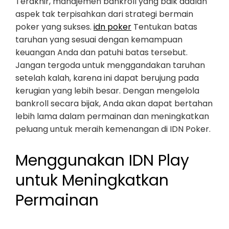
Terakhir, manajemen bankroll yang baik adalah
aspek tak terpisahkan dari strategi bermain
poker yang sukses.
idn poker
Tentukan batas
taruhan yang sesuai dengan kemampuan
keuangan Anda dan patuhi batas tersebut.
Jangan tergoda untuk menggandakan taruhan
setelah kalah, karena ini dapat berujung pada
kerugian yang lebih besar. Dengan mengelola
bankroll secara bijak, Anda akan dapat bertahan
lebih lama dalam permainan dan meningkatkan
peluang untuk meraih kemenangan di IDN Poker.
Menggunakan IDN Play
untuk Meningkatkan
Permainan