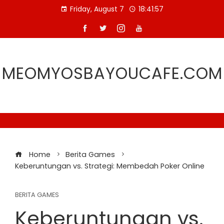
Skip
Friday, August 7
18:41:58
to
content
MEOMYOSBAYOUCAFE.COM
Home
Berita Games
Keberuntungan vs. Strategi: Membedah Poker Online
BERITA GAMES
Keberuntungan vs.