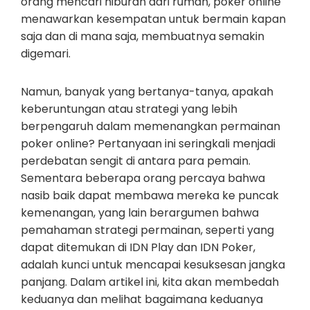
orang mencari hiburan dari rumah, poker online
menawarkan kesempatan untuk bermain kapan
saja dan di mana saja, membuatnya semakin
digemari.
Namun, banyak yang bertanya-tanya, apakah
keberuntungan atau strategi yang lebih
berpengaruh dalam memenangkan permainan
poker online? Pertanyaan ini seringkali menjadi
perdebatan sengit di antara para pemain.
Sementara beberapa orang percaya bahwa
nasib baik dapat membawa mereka ke puncak
kemenangan, yang lain berargumen bahwa
pemahaman strategi permainan, seperti yang
dapat ditemukan di IDN Play dan IDN Poker,
adalah kunci untuk mencapai kesuksesan jangka
panjang. Dalam artikel ini, kita akan membedah
keduanya dan melihat bagaimana keduanya