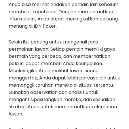
Anda bisa melihat tindakan pemain lain sebelum
membuat keputusan. Dengan memanfaatkan
informasi ini, Anda dapat meningkatkan peluang
menang di IDN Poker.
Selain itu, penting untuk mengenali pola
permainan lawan. Setiap pemain memiliki gaya
bermain yang berbeda, dan memperhatikan
pola ini dapat memberi Anda keunggulan.
Misalnya, jika Anda melihat lawan sering
menggertak, Anda dapat lebih percaya diri untuk
memanggil taruhan mereka di situasi tertentu.
Gunakan observation dan analisis untuk
mengantisipasi langkah mereka, dan sesuaikan
strategi Anda untuk memanfaatkan kelemahan
lawan.