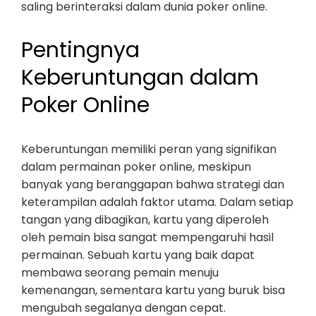
saling berinteraksi dalam dunia poker online.
Pentingnya
Keberuntungan dalam
Poker Online
Keberuntungan memiliki peran yang signifikan
dalam permainan poker online, meskipun
banyak yang beranggapan bahwa strategi dan
keterampilan adalah faktor utama. Dalam setiap
tangan yang dibagikan, kartu yang diperoleh
oleh pemain bisa sangat mempengaruhi hasil
permainan. Sebuah kartu yang baik dapat
membawa seorang pemain menuju
kemenangan, sementara kartu yang buruk bisa
mengubah segalanya dengan cepat.