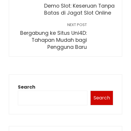
Demo Slot: Keseruan Tanpa
Batas di Jagat Slot Online
NEXT POST
Bergabung ke Situs Uni4D:
Tahapan Mudah bagi
Pengguna Baru
Search
Search