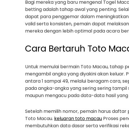
Bagi mereka yang baru mengenal Togel Maca
betting adalah tahap awal yang penting. Selain
dapat para penggemar dalam meningkatkan 
valid serta konsisten, pemain dapat melaks
mereka dengan lebih optimal pada acara ber
Cara Bertaruh Toto Mac
Untuk memulai bermain Toto Macau, tahap pe
mengambil angka yang diyakini akan keluar.
antara 1 sampai 49, melalui beragam cara, sep
pada angka-angka yang sering sering tampil 
maupun mengacu pada data-data hasil yang l
Setelah memilih nomor, pemain harus daftar
Toto Macau.
keluaran toto macau
Proses pen
membutuhkan data dasar serta verifikasi reke