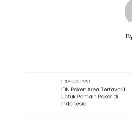
B
PREVIOUS POST
IDN Poker: Area Terfavorit
Untuk Pemain Poker di
Indonesia