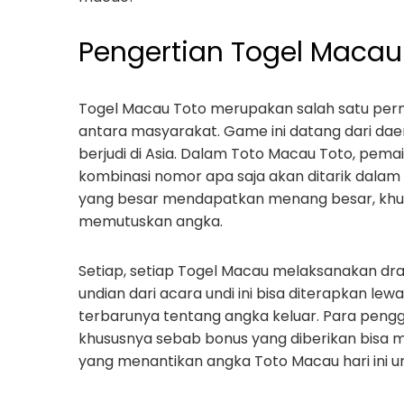
Pengertian Togel Macau
Togel Macau Toto merupakan salah satu perma
antara masyarakat. Game ini datang dari dae
berjudi di Asia. Dalam Toto Macau Toto, pe
kombinasi nomor apa saja akan ditarik dalam 
yang besar mendapatkan menang besar, khusu
memutuskan angka.
Setiap, setiap Togel Macau melaksanakan d
undian dari acara undi ini bisa diterapkan le
terbarunya tentang angka keluar. Para peng
khususnya sebab bonus yang diberikan bisa m
yang menantikan angka Toto Macau hari ini u