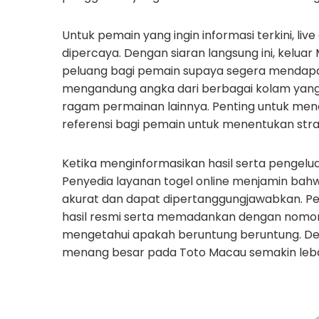
Untuk pemain yang ingin informasi terkini, li
dipercaya. Dengan siaran langsung ini, kelua
peluang bagi pemain supaya segera mendapatka
mengandung angka dari berbagai kolam yang
ragam permainan lainnya. Penting untuk men
referensi bagi pemain untuk menentukan strate
Ketika menginformasikan hasil serta pengelua
Penyedia layanan togel online menjamin bahwa
akurat dan dapat dipertanggungjawabkan. P
hasil resmi serta memadankan dengan nomor
mengetahui apakah beruntung beruntung. Deng
menang besar pada Toto Macau semakin leba