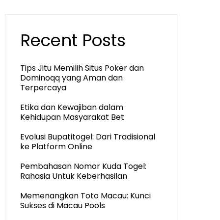
Recent Posts
Tips Jitu Memilih Situs Poker dan
Dominoqq yang Aman dan
Terpercaya
Etika dan Kewajiban dalam
Kehidupan Masyarakat Bet
Evolusi Bupatitogel: Dari Tradisional
ke Platform Online
Pembahasan Nomor Kuda Togel:
Rahasia Untuk Keberhasilan
Memenangkan Toto Macau: Kunci
Sukses di Macau Pools