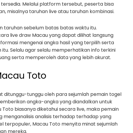
rsedia. Melalui platform tersebut, peserta bisa
n, misalnya taruhan live atau taruhan kombinasi.
 taruhan sebelum batas batas waktu itu.
cara live draw Macau yang dapat dilihat langsung
ormasi mengenai angka hasil yang terpilih serta
 itu. Selalu agar selalu memperhatikan info terkini
ang serta memperoleh data yang lebih akurat.
Macau Toto
t ditunggu-tunggu oleh para sejumlah pemain togel
u memberikan angka-angka yang diandalkan untuk
oto biasanya diketahui secara live, maka pemain
g menganalisis analisis terhadap terhadap yang
gel terpopuler, Macau Toto menyita minat sejumlah
an mereka.