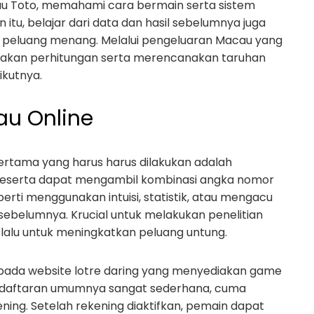
u Toto, memahami cara bermain serta sistem
 itu, belajar dari data dan hasil sebelumnya juga
peluang menang. Melalui pengeluaran Macau yang
anakan perhitungan serta merencanakan taruhan
ikutnya.
au Online
rtama yang harus harus dilakukan adalah
 Peserta dapat mengambil kombinasi angka nomor
erti menggunakan intuisi, statistik, atau mengacu
sebelumnya. Krucial untuk melakukan penelitian
alu untuk meningkatkan peluang untung.
 pada website lotre daring yang menyediakan game
daftaran umumnya sangat sederhana, cuma
ning. Setelah rekening diaktifkan, pemain dapat