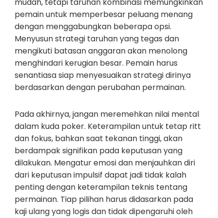
mudah, tetapi taruhan kombinasi memungkinkan
pemain untuk memperbesar peluang menang
dengan menggabungkan beberapa opsi.
Menyusun strategi taruhan yang tegas dan
mengikuti batasan anggaran akan menolong
menghindari kerugian besar. Pemain harus
senantiasa siap menyesuaikan strategi dirinya
berdasarkan dengan perubahan permainan.
Pada akhirnya, jangan meremehkan nilai mental
dalam kuda poker. Keterampilan untuk tetap ritt
dan fokus, bahkan saat tekanan tinggi, akan
berdampak signifikan pada keputusan yang
dilakukan. Mengatur emosi dan menjauhkan diri
dari keputusan impulsif dapat jadi tidak kalah
penting dengan keterampilan teknis tentang
permainan. Tiap pilihan harus didasarkan pada
kaji ulang yang logis dan tidak dipengaruhi oleh