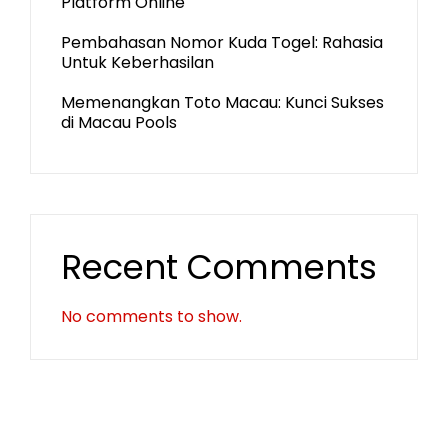
Platform Online
Pembahasan Nomor Kuda Togel: Rahasia
Untuk Keberhasilan
Memenangkan Toto Macau: Kunci Sukses
di Macau Pools
Recent Comments
No comments to show.