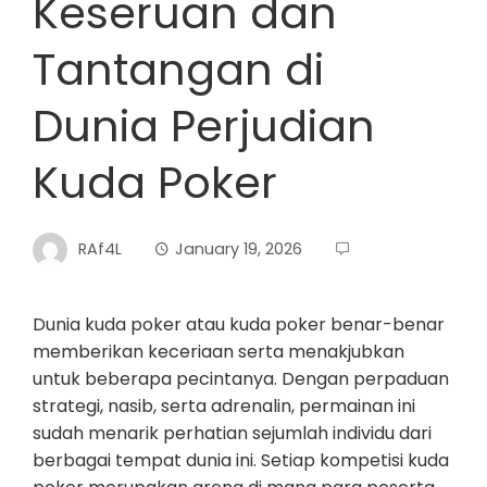
Keseruan dan
Tantangan di
Dunia Perjudian
Kuda Poker
RAf4L
January 19, 2026
Dunia kuda poker atau kuda poker benar-benar
memberikan keceriaan serta menakjubkan
untuk beberapa pecintanya. Dengan perpaduan
strategi, nasib, serta adrenalin, permainan ini
sudah menarik perhatian sejumlah individu dari
berbagai tempat dunia ini. Setiap kompetisi kuda