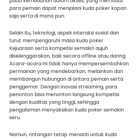
pada kemudahan dalam akses, yang membuat
para pemain dapat menjalani kuda poker kapan
saja serta di mana pun.
Selain itu, teknologi, aspek interaksi sosial dan
turut mempengaruhi masa kuda poker.
Kejuaraan serta kompetisi semakin aujuh
diselenggarakan, baik secara offline atau daring.
Acara-acara ini tidak hanya mempersembahkan
permainan yang mendebarkan, melainkan dan
membangun hubungan di antara pemain serta
penggemar. Dengan inovasi streaming, para
penonton bisa menonton langsung kompetisi
dengan kualitas yang tinggi, sehingga
pengalaman menyaksikan kuda poker semakin
seru.
Namun, rintangan tetap menanti untuk kuda