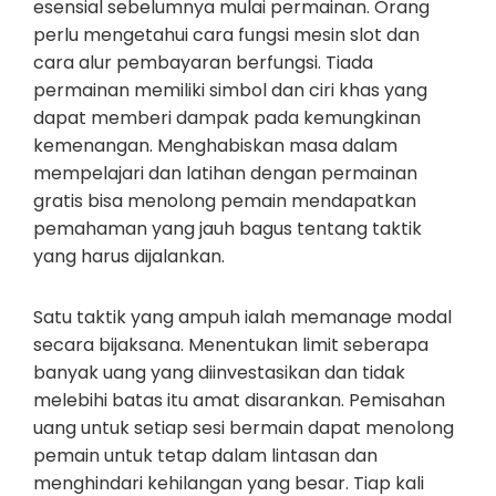
esensial sebelumnya mulai permainan. Orang
perlu mengetahui cara fungsi mesin slot dan
cara alur pembayaran berfungsi. Tiada
permainan memiliki simbol dan ciri khas yang
dapat memberi dampak pada kemungkinan
kemenangan. Menghabiskan masa dalam
mempelajari dan latihan dengan permainan
gratis bisa menolong pemain mendapatkan
pemahaman yang jauh bagus tentang taktik
yang harus dijalankan.
Satu taktik yang ampuh ialah memanage modal
secara bijaksana. Menentukan limit seberapa
banyak uang yang diinvestasikan dan tidak
melebihi batas itu amat disarankan. Pemisahan
uang untuk setiap sesi bermain dapat menolong
pemain untuk tetap dalam lintasan dan
menghindari kehilangan yang besar. Tiap kali