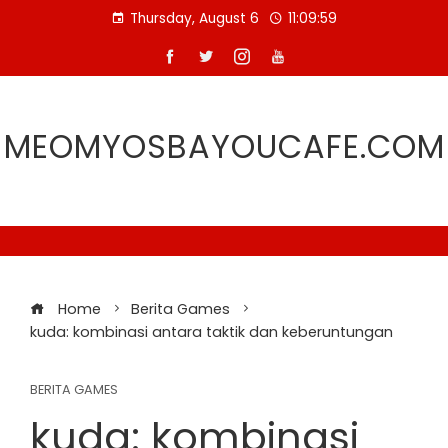
Skip
Thursday, August 6
11:10:00
to
content
MEOMYOSBAYOUCAFE.COM
Home
Berita Games
kuda: kombinasi antara taktik dan keberuntungan
BERITA GAMES
kuda: kombinasi