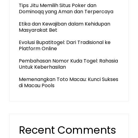
Tips Jitu Memilih Situs Poker dan
Dominoqq yang Aman dan Terpercaya
Etika dan Kewajiban dalam Kehidupan
Masyarakat Bet
Evolusi Bupatitogel: Dari Tradisional ke
Platform Online
Pembahasan Nomor Kuda Togel: Rahasia
Untuk Keberhasilan
Memenangkan Toto Macau: Kunci Sukses
di Macau Pools
Recent Comments