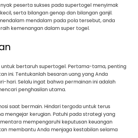
anyak peserta sukses pada supertogel menyimak
cil, serta bilangan genap dan bilangan ganjil.
mendalam mendalam pada pola tersebut, anda
raih kemenangan dalam super togel.
gan
untuk bertaruh supertogel. Pertama-tama, penting
tan ini. Tentukanlah besaran uang yang Anda
hari. Selalu ingat bahwa permainan ini adalah
mencari penghasilan utama.
osi saat bermain. Hindari tergoda untuk terus
 mengejar kerugian. Patuhi pada strategi yang
i sementara mempengaruhi keputusan keuangan
 akan membantu Anda menjaga kestabilan selama