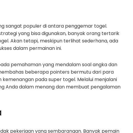
ng sangat populer di antara penggemar togel.
trategi yang bisa digunakan, banyak orang tertarik
gel. Akan tetapi, meskipun terlihat sederhana, ada
ukses dalam permainan ini.
a pada pemahaman yang mendalam soal angka dan
ak membahas beberapa pointers bermutu dari para
kemenangan pada super togel. Melalui menjalani
uang Anda dalam menang dan membuat pengalaman
a
tidak pekerjaan yang sembarangan. Banyak pemain