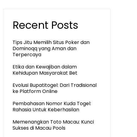
Recent Posts
Tips Jitu Memilih Situs Poker dan
Dominoqq yang Aman dan
Terpercaya
Etika dan Kewajiban dalam
Kehidupan Masyarakat Bet
Evolusi Bupatitogel: Dari Tradisional
ke Platform Online
Pembahasan Nomor Kuda Togel:
Rahasia Untuk Keberhasilan
Memenangkan Toto Macau: Kunci
Sukses di Macau Pools