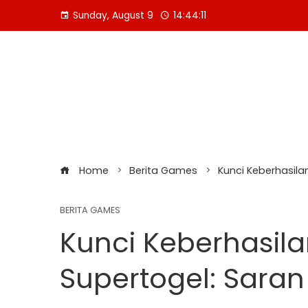
Skip
Sunday, August 9
14:44:11
to
content
Home
Berita Games
Kunci Keberhasilan
BERITA GAMES
Kunci Keberhasil
Supertogel: Saran 