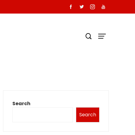
Search
Search