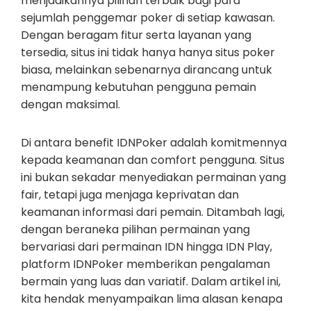
menjadikannya pilihan terbaik bagi para
sejumlah penggemar poker di setiap kawasan.
Dengan beragam fitur serta layanan yang
tersedia, situs ini tidak hanya hanya situs poker
biasa, melainkan sebenarnya dirancang untuk
menampung kebutuhan pengguna pemain
dengan maksimal.
Di antara benefit IDNPoker adalah komitmennya
kepada keamanan dan comfort pengguna. Situs
ini bukan sekadar menyediakan permainan yang
fair, tetapi juga menjaga keprivatan dan
keamanan informasi dari pemain. Ditambah lagi,
dengan beraneka pilihan permainan yang
bervariasi dari permainan IDN hingga IDN Play,
platform IDNPoker memberikan pengalaman
bermain yang luas dan variatif. Dalam artikel ini,
kita hendak menyampaikan lima alasan kenapa