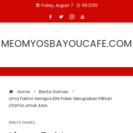
Skip
Friday, August 7
06:21:57
to
content
MEOMYOSBAYOUCAFE.COM
Home
Berita Games
Lima Faktor Kenapa IDN Poker Merupakan Pilihan
Utama untuk Asia
BERITA GAMES