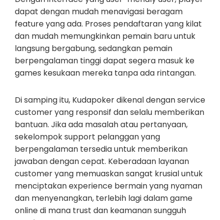
dapat dengan mudah menavigasi beragam
feature yang ada. Proses pendaftaran yang kilat
dan mudah memungkinkan pemain baru untuk
langsung bergabung, sedangkan pemain
berpengalaman tinggi dapat segera masuk ke
games kesukaan mereka tanpa ada rintangan.
Di samping itu, Kudapoker dikenal dengan service
customer yang responsif dan selalu memberikan
bantuan. Jika ada masalah atau pertanyaan,
sekelompok support pelanggan yang
berpengalaman tersedia untuk memberikan
jawaban dengan cepat. Keberadaan layanan
customer yang memuaskan sangat krusial untuk
menciptakan experience bermain yang nyaman
dan menyenangkan, terlebih lagi dalam game
online di mana trust dan keamanan sungguh