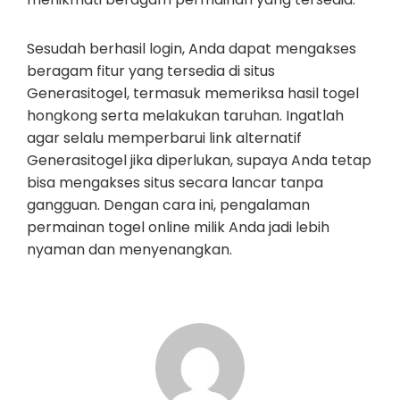
Sesudah berhasil login, Anda dapat mengakses
beragam fitur yang tersedia di situs
Generasitogel, termasuk memeriksa hasil togel
hongkong serta melakukan taruhan. Ingatlah
agar selalu memperbarui link alternatif
Generasitogel jika diperlukan, supaya Anda tetap
bisa mengakses situs secara lancar tanpa
gangguan. Dengan cara ini, pengalaman
permainan togel online milik Anda jadi lebih
nyaman dan menyenangkan.