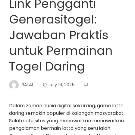
Link Pengganti
Generasitogel:
Jawaban Praktis
untuk Permainan
Togel Daring
RAf4L
July 16, 2025
Dalam zaman dunia digital sekarang, game lotto
daring semakin populer di kalangan masyarakat.
Salah satu situs yang menawarkan menawarkan
pengalaman bermain lotto yang seru ialah