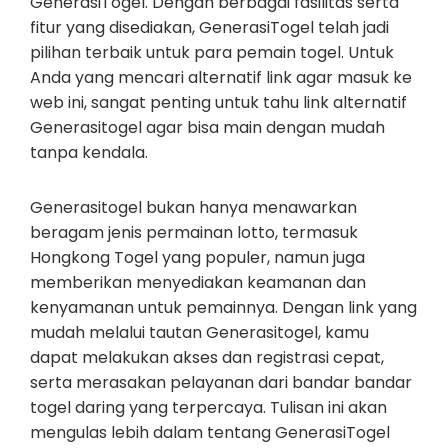
GenerasiTogel. Dengan berbagai fasilitas serta
fitur yang disediakan, GenerasiTogel telah jadi
pilihan terbaik untuk para pemain togel. Untuk
Anda yang mencari alternatif link agar masuk ke
web ini, sangat penting untuk tahu link alternatif
Generasitogel agar bisa main dengan mudah
tanpa kendala.
Generasitogel bukan hanya menawarkan
beragam jenis permainan lotto, termasuk
Hongkong Togel yang populer, namun juga
memberikan menyediakan keamanan dan
kenyamanan untuk pemainnya. Dengan link yang
mudah melalui tautan Generasitogel, kamu
dapat melakukan akses dan registrasi cepat,
serta merasakan pelayanan dari bandar bandar
togel daring yang terpercaya. Tulisan ini akan
mengulas lebih dalam tentang GenerasiTogel