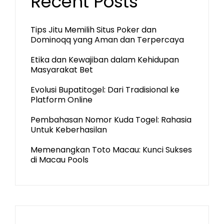
Recent Posts
Tips Jitu Memilih Situs Poker dan
Dominoqq yang Aman dan Terpercaya
Etika dan Kewajiban dalam Kehidupan
Masyarakat Bet
Evolusi Bupatitogel: Dari Tradisional ke
Platform Online
Pembahasan Nomor Kuda Togel: Rahasia
Untuk Keberhasilan
Memenangkan Toto Macau: Kunci Sukses
di Macau Pools