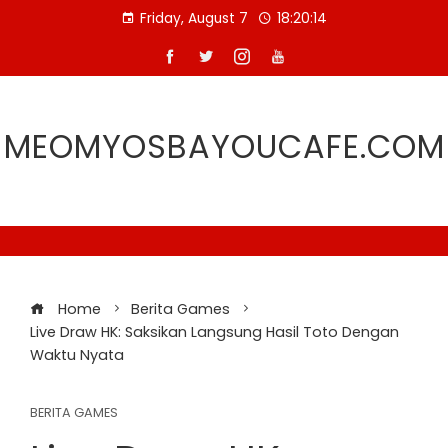
Skip
Friday, August 7
18:20:14
to
content
MEOMYOSBAYOUCAFE.COM
Home
Berita Games
Live Draw HK: Saksikan Langsung Hasil Toto Dengan
Waktu Nyata
BERITA GAMES