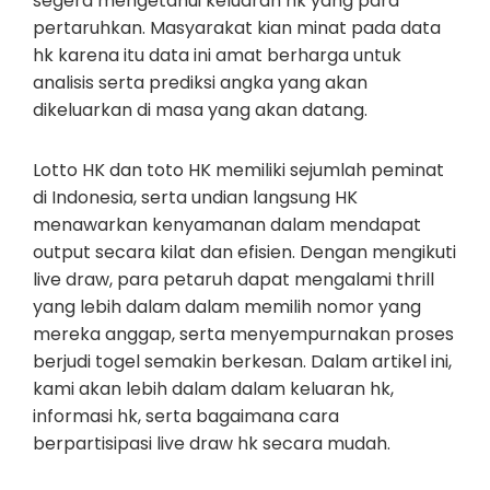
segera mengetahui keluaran hk yang para
pertaruhkan. Masyarakat kian minat pada data
hk karena itu data ini amat berharga untuk
analisis serta prediksi angka yang akan
dikeluarkan di masa yang akan datang.
Lotto HK dan toto HK memiliki sejumlah peminat
di Indonesia, serta undian langsung HK
menawarkan kenyamanan dalam mendapat
output secara kilat dan efisien. Dengan mengikuti
live draw, para petaruh dapat mengalami thrill
yang lebih dalam dalam memilih nomor yang
mereka anggap, serta menyempurnakan proses
berjudi togel semakin berkesan. Dalam artikel ini,
kami akan lebih dalam dalam keluaran hk,
informasi hk, serta bagaimana cara
berpartisipasi live draw hk secara mudah.