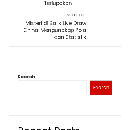
Terlupakan
NEXT POST
Misteri di Balik Live Draw
China: Mengungkap Pola
dan Statistik
Search
Search