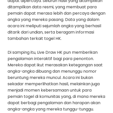
dapat dipercaya. Seluruh hasil yang ditampilkan
ditampilkan data resmi, yang membuat para
pemain dapat merasa lebih dan percaya dengan
angka yang mereka pasang. Data yang dalam
acara ini meliputi sejumlah angka yang berhasil
ditarik dari undian, serta beragam informasi
tambahan terkait togel HK.
Di samping itu, Live Draw HK pun memberikan
pengalaman interaktif bagi para penonton.
Mereka dapat ikut merasakan ketegangan saat
angka-angka dibuang dan menunggu nomor
beruntung mereka muncul. Acara ini bukan
sekadar memperlihatkan hasil, melainkan juga
menjadi momen kebersamaan untuk para
pemain togel di komunitas yang, di mana mereka
dapat berbagi pengalaman dan harapan akan
angka-angka yang mereka tunggu-tunggu.