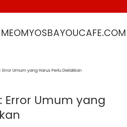
MEOMYOSBAYOUCAFE.COM
 Error Umum yang Harus Perlu Dielakkan
: Error Umum yang
kkan