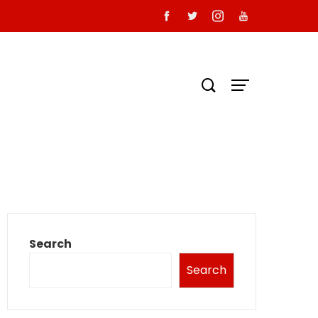
Search
Search