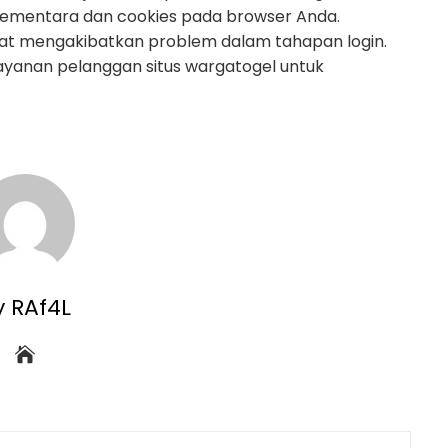
sementara dan cookies pada browser Anda.
at mengakibatkan problem dalam tahapan login.
 layanan pelanggan situs wargatogel untuk
y RAf4L