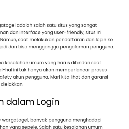
atogel adalah salah satu situs yang sangat
n dan interface yang user-friendly, situs ini
amun, saat melakukan pendaftaran dan login ke
erjadi dan bisa mengganggu pengalaman pengguna.
pa kesalahan umum yang harus dihindari saat
l-hal ini tak hanya akan memperlancar proses
fety akun pengguna. Mari kita lihat dan garansi
dielakkan.
 dalam Login
e wargatogel, banyak pengguna menghadapi
han yang sepele. Salah satu kesalahan umum