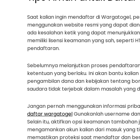
Saat kalian ingin mendaftar di Wargatogel, 
menggunakan website resmi yang dapat diand
ada kesalahan ketik yang dapat menunjukkan ke 
memiliki lisensi keamanan yang sah, seperti 
pendaftaran.
Sebelumnya melanjutkan proses pendaftaran
ketentuan yang berlaku. Ini akan bantu kalia
pengambilan dana dan kebijakan tentang bonu
saudara tidak terjebak dalam masalah yang 
Jangan pernah menggunakan informasi pribadi
daftar wargatogel
Gunakanlah username dan 
Selain itu, aktifkan opsi keamanan tambahan jik
mengamankan akun kalian dari masuk yang tid
memastikan proteksi saat mendaftar dan ber