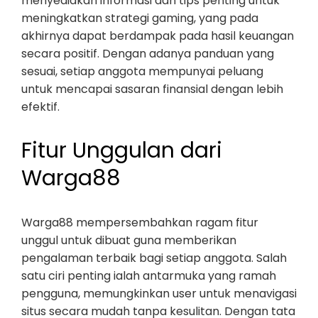
menyediakan informasi dan tips penting untuk
meningkatkan strategi gaming, yang pada
akhirnya dapat berdampak pada hasil keuangan
secara positif. Dengan adanya panduan yang
sesuai, setiap anggota mempunyai peluang
untuk mencapai sasaran finansial dengan lebih
efektif.
Fitur Unggulan dari
Warga88
Warga88 mempersembahkan ragam fitur
unggul untuk dibuat guna memberikan
pengalaman terbaik bagi setiap anggota. Salah
satu ciri penting ialah antarmuka yang ramah
pengguna, memungkinkan user untuk menavigasi
situs secara mudah tanpa kesulitan. Dengan tata