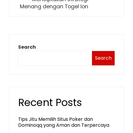
Menang dengan Togel Ion
Search
Search
Recent Posts
Tips Jitu Memilih Situs Poker dan
Dominoqq yang Aman dan Terpercaya