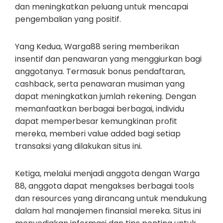
dan meningkatkan peluang untuk mencapai
pengembalian yang positif.
Yang Kedua, Warga88 sering memberikan
insentif dan penawaran yang menggiurkan bagi
anggotanya. Termasuk bonus pendaftaran,
cashback, serta penawaran musiman yang
dapat meningkatkan jumlah rekening. Dengan
memanfaatkan berbagai berbagai, individu
dapat memperbesar kemungkinan profit
mereka, memberi value added bagi setiap
transaksi yang dilakukan situs ini.
Ketiga, melalui menjadi anggota dengan Warga
88, anggota dapat mengakses berbagai tools
dan resources yang dirancang untuk mendukung
dalam hal manajemen finansial mereka. Situs ini