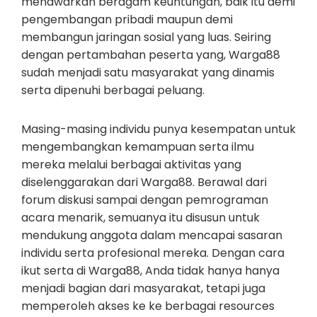
menawarkan beragam keuntungan, baik itu demi
pengembangan pribadi maupun demi
membangun jaringan sosial yang luas. Seiring
dengan pertambahan peserta yang, Warga88
sudah menjadi satu masyarakat yang dinamis
serta dipenuhi berbagai peluang.
Masing-masing individu punya kesempatan untuk
mengembangkan kemampuan serta ilmu
mereka melalui berbagai aktivitas yang
diselenggarakan dari Warga88. Berawal dari
forum diskusi sampai dengan pemrograman
acara menarik, semuanya itu disusun untuk
mendukung anggota dalam mencapai sasaran
individu serta profesional mereka. Dengan cara
ikut serta di Warga88, Anda tidak hanya hanya
menjadi bagian dari masyarakat, tetapi juga
memperoleh akses ke ke berbagai resources