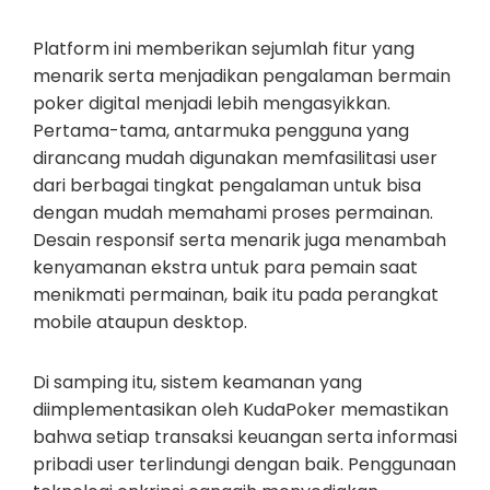
Platform ini memberikan sejumlah fitur yang
menarik serta menjadikan pengalaman bermain
poker digital menjadi lebih mengasyikkan.
Pertama-tama, antarmuka pengguna yang
dirancang mudah digunakan memfasilitasi user
dari berbagai tingkat pengalaman untuk bisa
dengan mudah memahami proses permainan.
Desain responsif serta menarik juga menambah
kenyamanan ekstra untuk para pemain saat
menikmati permainan, baik itu pada perangkat
mobile ataupun desktop.
Di samping itu, sistem keamanan yang
diimplementasikan oleh KudaPoker memastikan
bahwa setiap transaksi keuangan serta informasi
pribadi user terlindungi dengan baik. Penggunaan