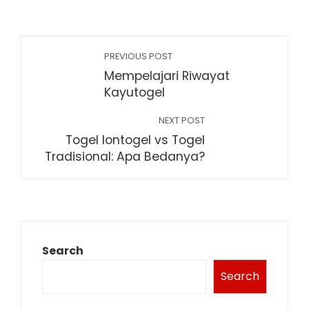
PREVIOUS POST
Mempelajari Riwayat
Kayutogel
NEXT POST
Togel Iontogel vs Togel
Tradisional: Apa Bedanya?
Search
Search