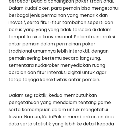
berbeda-beda dibandingkan poker tradisional.
Dalam KudaPoker, para pemain bisa mengetahui
berbagai jenis permainan yang menarik dan
inovatif, serta fitur-fitur tambahan seperti dan
bonus yang yang yang tidak tersedia di dalam
tempat kasino konvensional. Selain itu, interaksi
antar pemain dalam permainan poker
tradisional umumnya lebih interaktif, dengan
pemain sering bertemu secara langsung,
sementara KudaPoker menyediakan ruang
obrolan dan fitur interaksi digital untuk agar
tetap terjaga konektivitas antar pemain.
Dalam seg taktik, kedua membutuhkan
pengetahuan yang mendalam tentang game
serta kemampuan dalam untuk mengetahui
lawan. Namun, KudaPoker memberikan analisis
data serta statistik yang lebih ke detail kepada