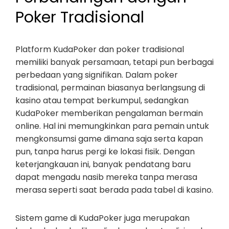
Poker Tradisional
Platform KudaPoker dan poker tradisional
memiliki banyak persamaan, tetapi pun berbagai
perbedaan yang signifikan. Dalam poker
tradisional, permainan biasanya berlangsung di
kasino atau tempat berkumpul, sedangkan
KudaPoker memberikan pengalaman bermain
online. Hal ini memungkinkan para pemain untuk
mengkonsumsi game dimana saja serta kapan
pun, tanpa harus pergi ke lokasi fisik. Dengan
keterjangkauan ini, banyak pendatang baru
dapat mengadu nasib mereka tanpa merasa
merasa seperti saat berada pada tabel di kasino.
Sistem game di KudaPoker juga merupakan