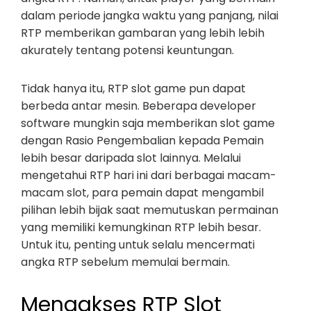
dalam periode jangka waktu yang panjang, nilai
RTP memberikan gambaran yang lebih lebih
akurately tentang potensi keuntungan.
Tidak hanya itu, RTP slot game pun dapat
berbeda antar mesin. Beberapa developer
software mungkin saja memberikan slot game
dengan Rasio Pengembalian kepada Pemain
lebih besar daripada slot lainnya. Melalui
mengetahui RTP hari ini dari berbagai macam-
macam slot, para pemain dapat mengambil
pilihan lebih bijak saat memutuskan permainan
yang memiliki kemungkinan RTP lebih besar.
Untuk itu, penting untuk selalu mencermati
angka RTP sebelum memulai bermain.
Mengakses RTP Slot