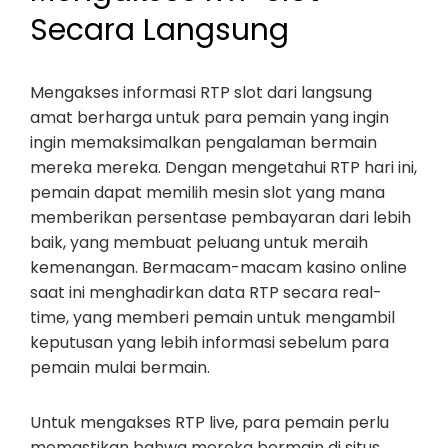
Secara Langsung
Mengakses informasi RTP slot dari langsung
amat berharga untuk para pemain yang ingin
ingin memaksimalkan pengalaman bermain
mereka mereka. Dengan mengetahui RTP hari ini,
pemain dapat memilih mesin slot yang mana
memberikan persentase pembayaran dari lebih
baik, yang membuat peluang untuk meraih
kemenangan. Bermacam-macam kasino online
saat ini menghadirkan data RTP secara real-
time, yang memberi pemain untuk mengambil
keputusan yang lebih informasi sebelum para
pemain mulai bermain.
Untuk mengakses RTP live, para pemain perlu
memastikan bahwa mereka bermain di situs