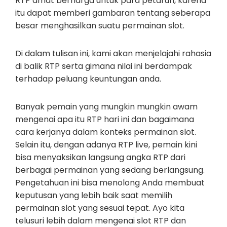
RTP amat berharga untuk para petaruh, karena
itu dapat memberi gambaran tentang seberapa
besar menghasilkan suatu permainan slot.
Di dalam tulisan ini, kami akan menjelajahi rahasia
di balik RTP serta gimana nilai ini berdampak
terhadap peluang keuntungan anda.
Banyak pemain yang mungkin mungkin awam
mengenai apa itu RTP hari ini dan bagaimana
cara kerjanya dalam konteks permainan slot.
Selain itu, dengan adanya RTP live, pemain kini
bisa menyaksikan langsung angka RTP dari
berbagai permainan yang sedang berlangsung.
Pengetahuan ini bisa menolong Anda membuat
keputusan yang lebih baik saat memilih
permainan slot yang sesuai tepat. Ayo kita
telusuri lebih dalam mengenai slot RTP dan