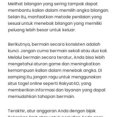
Melihat bilangan yang sering tampak dapat
membantu kalian dalam memilih angka bilangan.
Selain itu, manfaatkan metode penilaian yang
sesuai untuk menebak bilangan yang memiliki
peluang lebih besar untuk keluar.
Berikutnya, bermain secara konsisten adalah
kunci. Jangan cuma bermain sekali atau dua kali.
Melalui bermain secara teratur, Anda bisa lebih
mengetahui aturan game dan meningkatkan
kemampuan kalian dalam menebak angka. Di
samping itu, jangan ragu untuk menggunakan
situs togel online seperti Rakyat4D, yang
memberikan informasi dan layanan yang dapat
memudahkan tahapan bermain.
Terakhir, atur anggaran Anda dengan bijak.