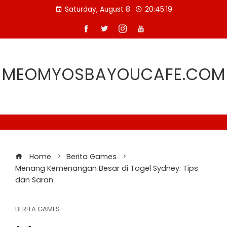
Skip
Saturday, August 8
20:45:19
to
content
MEOMYOSBAYOUCAFE.COM
Home
Berita Games
Menang Kemenangan Besar di Togel Sydney: Tips
dan Saran
BERITA GAMES