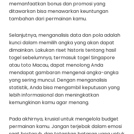
memanfaatkan bonus dan promosi yang
ditawarkan bisa menawarkan keuntungan
tambahan dari permainan kamu.
Selanjutnya, menganalisis data dan pola adalah
kunci dalam memilih angka yang akan dapat
dimainkan. Lakukan riset historis tentang hasil
togel sebelumnya, termasuk togel Singapore
atau toto Macau, dapat menolong Anda
mendapat gambaran mengenai angka-angka
yang sering muncul. Dengan menganalisis
statistik, Anda bisa mengambil keputusan yang
lebih informasional dan meningkatkan
kemungkinan kamu agar menang.
Pada akhirnya, krusial untuk mengelola budget
permainan kamu. Jangan terjebak dalam emosi
saat bertaruh, dan tetapkan batasan yang untuk