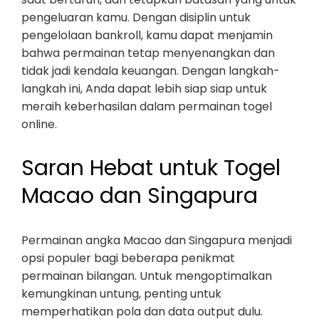
pengeluaran kamu. Dengan disiplin untuk
pengelolaan bankroll, kamu dapat menjamin
bahwa permainan tetap menyenangkan dan
tidak jadi kendala keuangan. Dengan langkah-
langkah ini, Anda dapat lebih siap siap untuk
meraih keberhasilan dalam permainan togel
online.
Saran Hebat untuk Togel
Macao dan Singapura
Permainan angka Macao dan Singapura menjadi
opsi populer bagi beberapa penikmat
permainan bilangan. Untuk mengoptimalkan
kemungkinan untung, penting untuk
memperhatikan pola dan data output dulu.