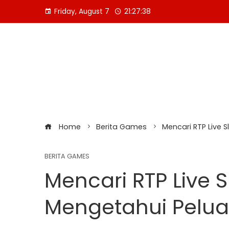
Skip
Friday, August 7
21:27:39
to
content
Home
Berita Games
Mencari RTP Live 
BERITA GAMES
Mencari RTP Live 
Mengetahui Pelua