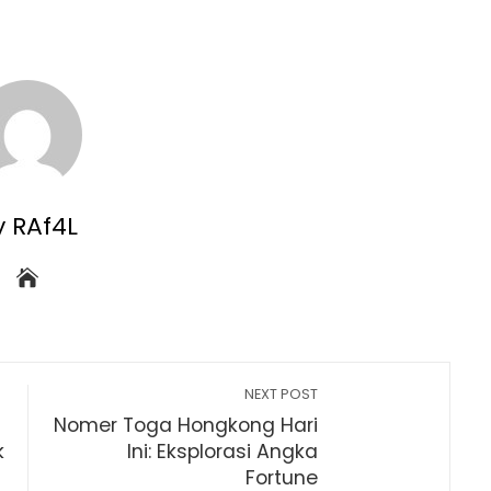
y RAf4L
NEXT POST
Nomer Toga Hongkong Hari
k
Ini: Eksplorasi Angka
Fortune