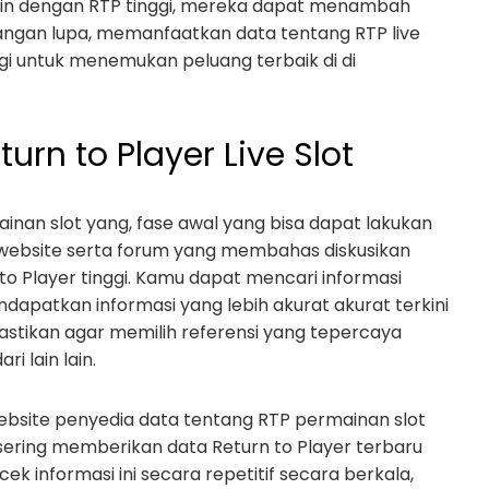
sin dengan RTP tinggi, mereka dapat menambah
gan lupa, memanfaatkan data tentang RTP live
egi untuk menemukan peluang terbaik di di
n to Player Live Slot
inan slot yang, fase awal yang bisa dapat lakukan
s website serta forum yang membahas diskusikan
to Player tinggi. Kamu dapat mencari informasi
patkan informasi yang lebih akurat akurat terkini
Pastikan agar memilih referensi yang tepercaya
i lain lain.
bsite penyedia data tentang RTP permainan slot
sering memberikan data Return to Player terbaru
ek informasi ini secara repetitif secara berkala,