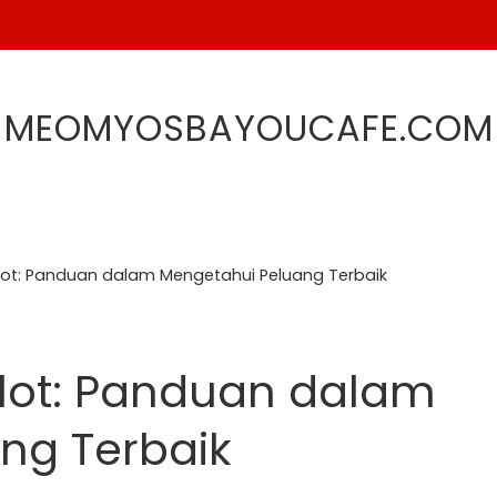
MEOMYOSBAYOUCAFE.COM
Slot: Panduan dalam Mengetahui Peluang Terbaik
Slot: Panduan dalam
ng Terbaik