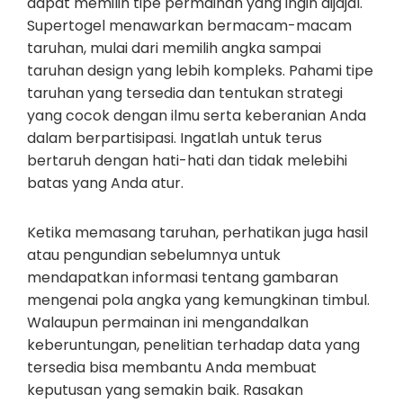
dapat memilih tipe permainan yang ingin dijajal.
Supertogel menawarkan bermacam-macam
taruhan, mulai dari memilih angka sampai
taruhan design yang lebih kompleks. Pahami tipe
taruhan yang tersedia dan tentukan strategi
yang cocok dengan ilmu serta keberanian Anda
dalam berpartisipasi. Ingatlah untuk terus
bertaruh dengan hati-hati dan tidak melebihi
batas yang Anda atur.
Ketika memasang taruhan, perhatikan juga hasil
atau pengundian sebelumnya untuk
mendapatkan informasi tentang gambaran
mengenai pola angka yang kemungkinan timbul.
Walaupun permainan ini mengandalkan
keberuntungan, penelitian terhadap data yang
tersedia bisa membantu Anda membuat
keputusan yang semakin baik. Rasakan