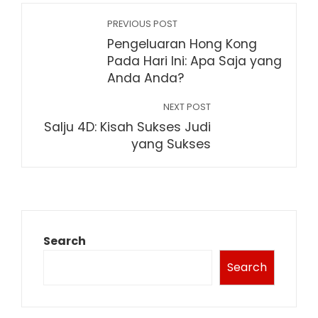
PREVIOUS POST
Pengeluaran Hong Kong
Pada Hari Ini: Apa Saja yang
Anda Anda?
NEXT POST
Salju 4D: Kisah Sukses Judi
yang Sukses
Search
Search