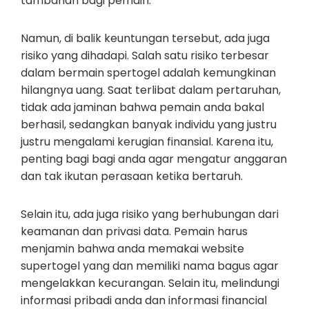
tambahan bagi pemain.
Namun, di balik keuntungan tersebut, ada juga
risiko yang dihadapi. Salah satu risiko terbesar
dalam bermain spertogel adalah kemungkinan
hilangnya uang. Saat terlibat dalam pertaruhan,
tidak ada jaminan bahwa pemain anda bakal
berhasil, sedangkan banyak individu yang justru
justru mengalami kerugian finansial. Karena itu,
penting bagi bagi anda agar mengatur anggaran
dan tak ikutan perasaan ketika bertaruh.
Selain itu, ada juga risiko yang berhubungan dari
keamanan dan privasi data. Pemain harus
menjamin bahwa anda memakai website
supertogel yang dan memiliki nama bagus agar
mengelakkan kecurangan. Selain itu, melindungi
informasi pribadi anda dan informasi financial