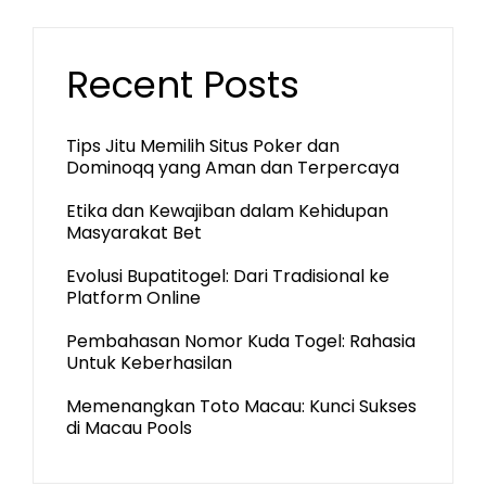
Recent Posts
Tips Jitu Memilih Situs Poker dan
Dominoqq yang Aman dan Terpercaya
Etika dan Kewajiban dalam Kehidupan
Masyarakat Bet
Evolusi Bupatitogel: Dari Tradisional ke
Platform Online
Pembahasan Nomor Kuda Togel: Rahasia
Untuk Keberhasilan
Memenangkan Toto Macau: Kunci Sukses
di Macau Pools