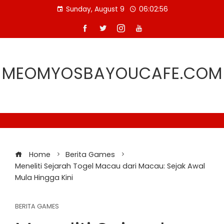
Skip
Sunday, August 9
06:02:56
to
content
MEOMYOSBAYOUCAFE.COM
Home
Berita Games
Meneliti Sejarah Togel Macau dari Macau: Sejak Awal
Mula Hingga Kini
BERITA GAMES