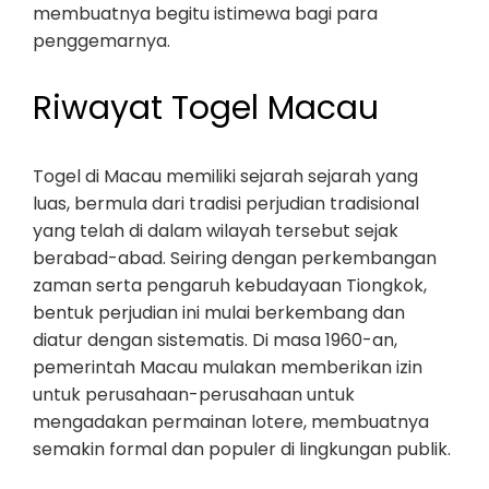
membuatnya begitu istimewa bagi para
penggemarnya.
Riwayat Togel Macau
Togel di Macau memiliki sejarah sejarah yang
luas, bermula dari tradisi perjudian tradisional
yang telah di dalam wilayah tersebut sejak
berabad-abad. Seiring dengan perkembangan
zaman serta pengaruh kebudayaan Tiongkok,
bentuk perjudian ini mulai berkembang dan
diatur dengan sistematis. Di masa 1960-an,
pemerintah Macau mulakan memberikan izin
untuk perusahaan-perusahaan untuk
mengadakan permainan lotere, membuatnya
semakin formal dan populer di lingkungan publik.