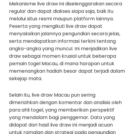
Mekanisme live draw ini diselenggarakan secara
regular dan dapat diakses siapa saja, baik itu
melalui situs resmi maupun platform lainnya.
Peserta yang mengikuti live draw dapat
menyaksikan jalannya pengundian secara jelas,
serta mendapatkan informasi terkini tentang
angka-angka yang muncul. Ini menjadikan live
draw sebagai momen krusial untuk beberapa
pemain togel Macau, di mana harapan untuk
memenangkan hadiah besar dapat terjadi dalam
sekejap mata.
Selain itu, live draw Macau pun sering
dimeriahkan dengan komentar dan analisis oleh
para ahli togel, yang memberikan perspektif
yang mendalam bagi penggemar. Data yang
didapat dari hasil live draw ini menjadi acuan
untuk ramalan dan strategi pada pengundian