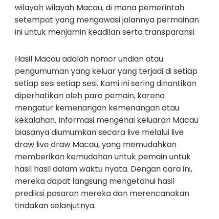
wilayah wilayah Macau, di mana pemerintah
setempat yang mengawasi jalannya permainan
ini untuk menjamin keadilan serta transparansi.
Hasil Macau adalah nomor undian atau
pengumuman yang keluar yang terjadi di setiap
setiap sesi setiap sesi. Kami ini sering dinantikan
diperhatikan oleh para pemain, karena
mengatur kemenangan kemenangan atau
kekalahan. Informasi mengenai keluaran Macau
biasanya diumumkan secara live melalui live
draw live draw Macau, yang memudahkan
memberikan kemudahan untuk pemain untuk
hasil hasil dalam waktu nyata. Dengan cara ini,
mereka dapat langsung mengetahui hasil
prediksi pasaran mereka dan merencanakan
tindakan selanjutnya.