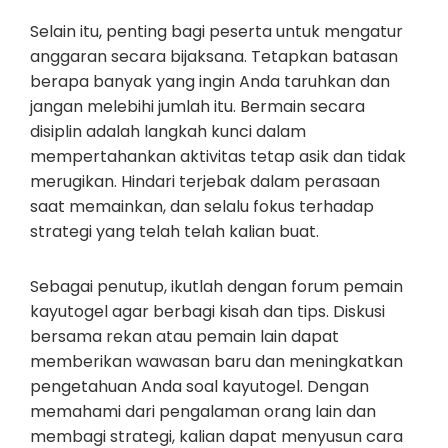
Selain itu, penting bagi peserta untuk mengatur
anggaran secara bijaksana. Tetapkan batasan
berapa banyak yang ingin Anda taruhkan dan
jangan melebihi jumlah itu. Bermain secara
disiplin adalah langkah kunci dalam
mempertahankan aktivitas tetap asik dan tidak
merugikan. Hindari terjebak dalam perasaan
saat memainkan, dan selalu fokus terhadap
strategi yang telah telah kalian buat.
Sebagai penutup, ikutlah dengan forum pemain
kayutogel agar berbagi kisah dan tips. Diskusi
bersama rekan atau pemain lain dapat
memberikan wawasan baru dan meningkatkan
pengetahuan Anda soal kayutogel. Dengan
memahami dari pengalaman orang lain dan
membagi strategi, kalian dapat menyusun cara