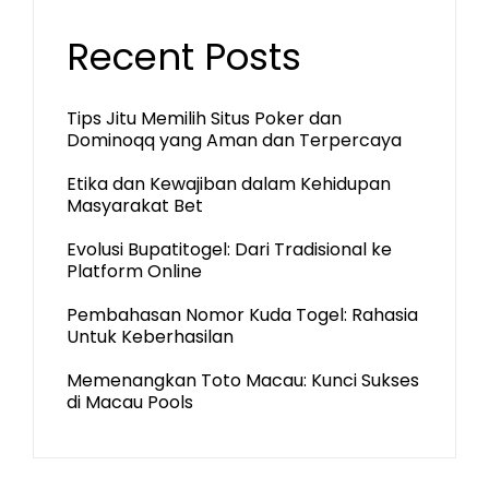
Recent Posts
Tips Jitu Memilih Situs Poker dan
Dominoqq yang Aman dan Terpercaya
Etika dan Kewajiban dalam Kehidupan
Masyarakat Bet
Evolusi Bupatitogel: Dari Tradisional ke
Platform Online
Pembahasan Nomor Kuda Togel: Rahasia
Untuk Keberhasilan
Memenangkan Toto Macau: Kunci Sukses
di Macau Pools