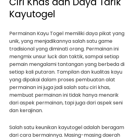
Ciri Khas dan Daya Tarik
Kayutogel
Permainan Kayu Togel memiliki daya pikat yang
unik, yang menjadikannya salah satu game
tradisional yang diminati orang. Permainan ini
mengmix unsur luck dan taktik, sampai setiap
pemain mengalami tantangan yang berbeda di
setiap kali putaran. Tampilan dan kualitas kayu
yang dipakai dalam proses pembuatan alat
permainan ini juga jadi salah satu ciri khas,
membuat permainan ini tidak hanya menarik
dari aspek permainan, tapi juga dari aspek seni
dan kerajinan.
Salah satu keunikan kayutogel adalah beragam
dari cara bermainnya. Masing-masing daerah