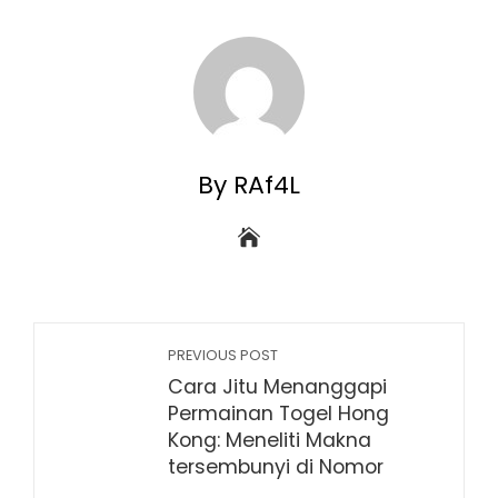
By RAf4L
PREVIOUS POST
Cara Jitu Menanggapi
Permainan Togel Hong
Kong: Meneliti Makna
tersembunyi di Nomor