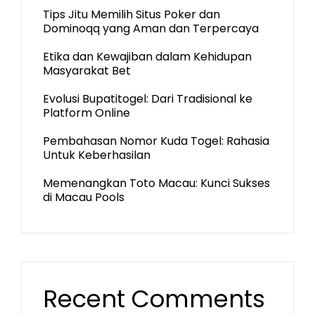
Tips Jitu Memilih Situs Poker dan
Dominoqq yang Aman dan Terpercaya
Etika dan Kewajiban dalam Kehidupan
Masyarakat Bet
Evolusi Bupatitogel: Dari Tradisional ke
Platform Online
Pembahasan Nomor Kuda Togel: Rahasia
Untuk Keberhasilan
Memenangkan Toto Macau: Kunci Sukses
di Macau Pools
Recent Comments