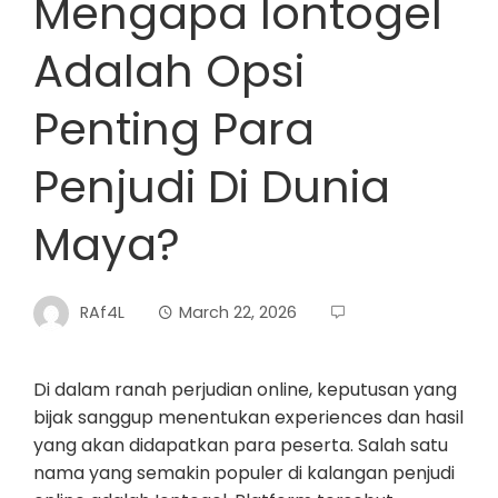
Mengapa Iontogel
Adalah Opsi
Penting Para
Penjudi Di Dunia
Maya?
RAf4L
March 22, 2026
Di dalam ranah perjudian online, keputusan yang
bijak sanggup menentukan experiences dan hasil
yang akan didapatkan para peserta. Salah satu
nama yang semakin populer di kalangan penjudi