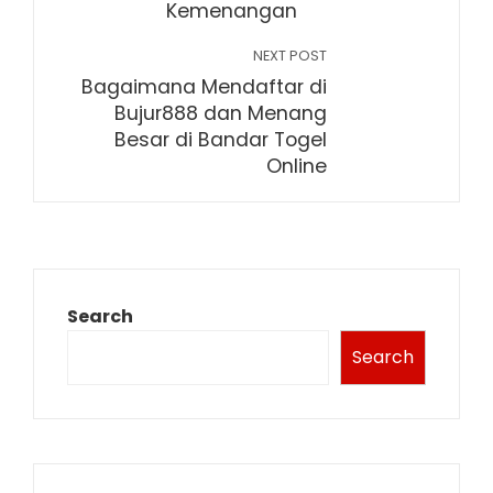
Kemenangan
NEXT POST
Bagaimana Mendaftar di
Bujur888 dan Menang
Besar di Bandar Togel
Online
Search
Search