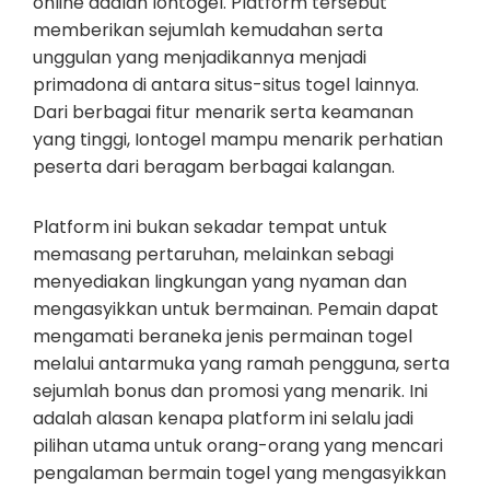
online adalah Iontogel. Platform tersebut
memberikan sejumlah kemudahan serta
unggulan yang menjadikannya menjadi
primadona di antara situs-situs togel lainnya.
Dari berbagai fitur menarik serta keamanan
yang tinggi, Iontogel mampu menarik perhatian
peserta dari beragam berbagai kalangan.
Platform ini bukan sekadar tempat untuk
memasang pertaruhan, melainkan sebagi
menyediakan lingkungan yang nyaman dan
mengasyikkan untuk bermainan. Pemain dapat
mengamati beraneka jenis permainan togel
melalui antarmuka yang ramah pengguna, serta
sejumlah bonus dan promosi yang menarik. Ini
adalah alasan kenapa platform ini selalu jadi
pilihan utama untuk orang-orang yang mencari
pengalaman bermain togel yang mengasyikkan