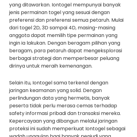
yang ditawarkan. Iontogel mempunyai banyak
jenis permainan togel yang sesuai dengan
preferensi dan preferensi semua petaruh. Mulai
dari togel 2D, 3D sampai 4D, masing-masing
anggota dapat memilih tipe permainan yang
ingin ia lakukan. Dengan beragam pilihan yang
beragam, para petaruh dapat mengeksplorasi
berbagai strategi dan memperbesar peluang
dirinya untuk meraih kemenangan.
Selain itu, Iontogel sama terkenal dengan
jaringan keamanan yang solid. Dengan
perlindungan data yang hermetis, banyak
peserta tidak perlu merasa cemas terhadap
safety informasi pribadi dan transaksi mereka.
Kepercayaan yang dibangun melalui jaringan
proteksi ini sudah memperkuat Iontogel sebagai
wadah unggulan bagi banyak penjudi yang