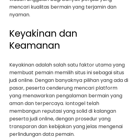
mencari kualitas bermain yang terjamin dan
nyaman.
Keyakinan dan
Keamanan
Keyakinan adalah salah satu faktor utama yang
membuat pemain memilih situs ini sebagai situs
judi online. Dengan banyaknya pilihan yang ada di
pasar, peserta cenderung mencari platform
yang menawarkan pengalaman bermain yang
aman dan terpercaya. Iontogel telah
membangun reputasi yang solid di kalangan
peserta judi online, dengan prosedur yang
transparan dan kebijakan yang jelas mengenai
perlindungan data pemain.