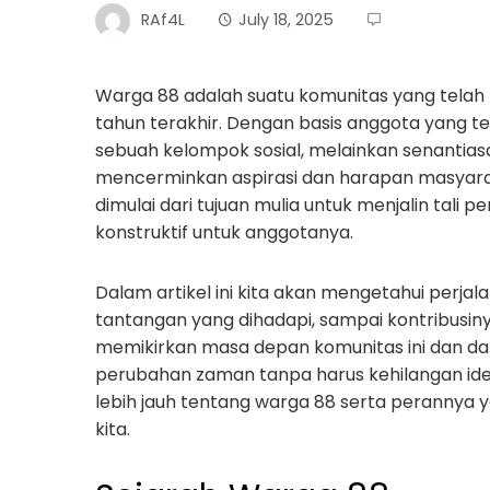
RAf4L
July 18, 2025
Warga 88 adalah suatu komunitas yang telah
tahun terakhir. Dengan basis anggota yang 
sebuah kelompok sosial, melainkan senanti
mencerminkan aspirasi dan harapan masyara
dimulai dari tujuan mulia untuk menjalin tali
konstruktif untuk anggotanya.
Dalam artikel ini kita akan mengetahui perj
tantangan yang dihadapi, sampai kontribusiny
memikirkan masa depan komunitas ini dan d
perubahan zaman tanpa harus kehilangan ide
lebih jauh tentang warga 88 serta perannya y
kita.