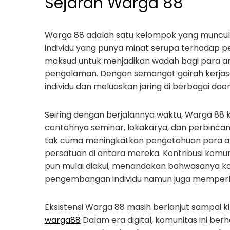
Sejarah Warga 88
Warga 88 adalah satu kelompok yang muncul 
individu yang punya minat serupa terhadap p
maksud untuk menjadikan wadah bagi para ang
pengalaman. Dengan semangat gairah kerjas
individu dan meluaskan jaring di berbagai dae
Seiring dengan berjalannya waktu, Warga 88
contohnya seminar, lokakarya, dan perbincanga
tak cuma meningkatkan pengetahuan para a
persatuan di antara mereka. Kontribusi komunit
pun mulai diakui, menandakan bahwasanya kom
pengembangan individu namun juga memperh
Eksistensi Warga 88 masih berlanjut sampai
warga88
Dalam era digital, komunitas ini ber