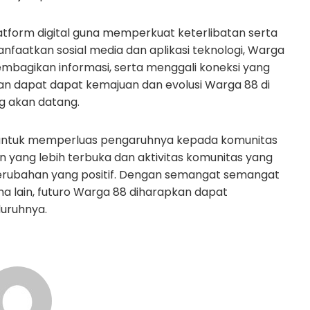
atform digital guna memperkuat keterlibatan serta
nfaatkan sosial media dan aplikasi teknologi, Warga
bagikan informasi, serta menggali koneksi yang
pkan dapat dapat kemajuan dan evolusi Warga 88 di
g akan datang.
untuk memperluas pengaruhnya kepada komunitas
 yang lebih terbuka dan aktivitas komunitas yang
perubahan yang positif. Dengan semangat semangat
 lain, futuro Warga 88 diharapkan dapat
luruhnya.