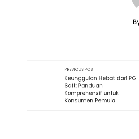
B
PREVIOUS POST
Keunggulan Hebat dari PG
Soft: Panduan
Komprehensif untuk
Konsumen Pemula