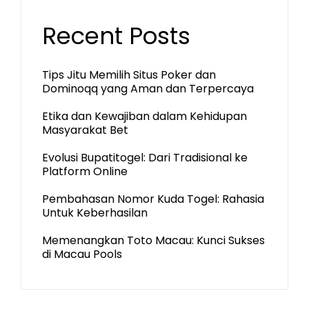
Recent Posts
Tips Jitu Memilih Situs Poker dan
Dominoqq yang Aman dan Terpercaya
Etika dan Kewajiban dalam Kehidupan
Masyarakat Bet
Evolusi Bupatitogel: Dari Tradisional ke
Platform Online
Pembahasan Nomor Kuda Togel: Rahasia
Untuk Keberhasilan
Memenangkan Toto Macau: Kunci Sukses
di Macau Pools