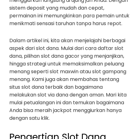
menggiurkan langsung di ujung jari Anda. Dengan
sistem deposit yang mudah dan cepat,
permainan ini memungkinkan para pemain untuk
menikmati sensasi taruhan tanpa harus repot.
Dalam artikel ini, kita akan menjelajahi berbagai
aspek dari slot dana. Mulai dari cara daftar slot
dana, pilihan slot dana gacor yang menjanjikan,
hingga strategi untuk memaksimalkan peluang
menang seperti slot maxwin atau slot gampang
menang. Kami juga akan membahas tentang
situs slot dana terbaik dan bagaimana
melakukan slot via dana dengan aman. Mari kita
mulai petualangan ini dan temukan bagaimana
Anda bisa meraih jackpot menggiurkan hanya
dengan satu klik.
Pengertian Slot Dana