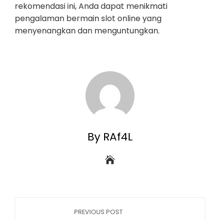
rekomendasi ini, Anda dapat menikmati
pengalaman bermain slot online yang
menyenangkan dan menguntungkan.
By RAf4L
PREVIOUS POST