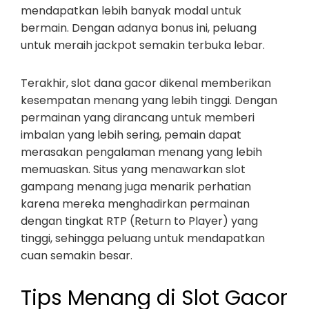
mendapatkan lebih banyak modal untuk
bermain. Dengan adanya bonus ini, peluang
untuk meraih jackpot semakin terbuka lebar.
Terakhir, slot dana gacor dikenal memberikan
kesempatan menang yang lebih tinggi. Dengan
permainan yang dirancang untuk memberi
imbalan yang lebih sering, pemain dapat
merasakan pengalaman menang yang lebih
memuaskan. Situs yang menawarkan slot
gampang menang juga menarik perhatian
karena mereka menghadirkan permainan
dengan tingkat RTP (Return to Player) yang
tinggi, sehingga peluang untuk mendapatkan
cuan semakin besar.
Tips Menang di Slot Gacor