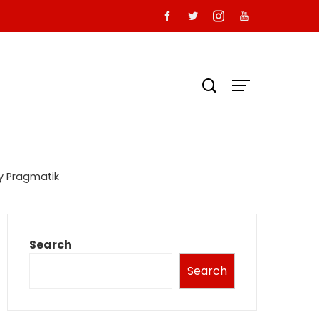
ay Pragmatik
Search
Search