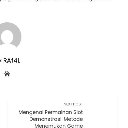
y RAf4L
NEXT POST
Mengenal Permainan Slot
Demonstrasi: Metode
Menemukan Game