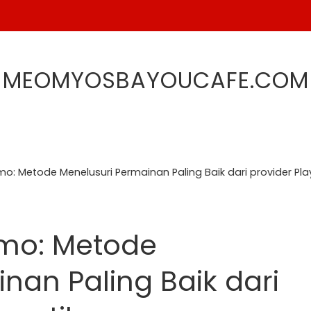
MEOMYOSBAYOUCAFE.COM
o: Metode Menelusuri Permainan Paling Baik dari provider Pl
emo: Metode
nan Paling Baik dari