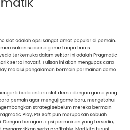
gmatik
o slot adalah opsi sangat amat populer di pemain.
a merasakan suasana game tanpa harus
edia terkemuka dalam sektor ini adalah Pragmatic
ik serta inovatif. Tulisan ini akan mengupas cara
lay melalui pengalaman bermain permainan demo
mengerti beda antara slot demo dengan game yang
n para pemain agar menguji game baru, mengetahui
mengembangkan strategi sebelum mereka bermain
Pragmatic Play, PG Soft pun merupakan sebuah
i. Dengan beragam opsi permainan yang tersedia,
engasyikkan serta profitable. Mari kita turuni