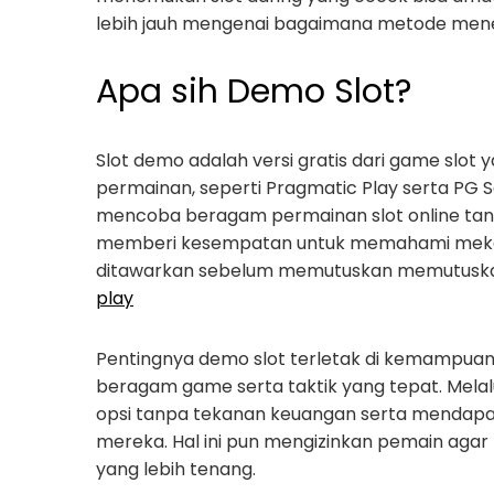
lebih jauh mengenai bagaimana metode mene
Apa sih Demo Slot?
Slot demo adalah versi gratis dari game slot
permainan, seperti Pragmatic Play serta PG 
mencoba beragam permainan slot online tan
memberi kesempatan untuk memahami mekani
ditawarkan sebelum memutuskan memutuskan
play
Pentingnya demo slot terletak di kemampua
beragam game serta taktik yang tepat. Mela
opsi tanpa tekanan keuangan serta mendapatk
mereka. Hal ini pun mengizinkan pemain ag
yang lebih tenang.