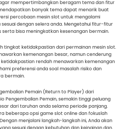
g agar mempertimbangkan beragam tema dan fitur
y mendapatkan banyak tema dapat menarik buat
versi percobaan mesin slot untuk mengalami
esuai dengan selera anda. Mengetahui fitur-fitur
s serta bisa meningkatkan kesenangan bermain.
ah tingkat ketidakpastian dari permainan mesin slot.
g menawarkan kemenangan besar, namun cenderung
at ketidakpastian rendah menawarkan kemenangan
Pahami preferensi anda soal masalah risiko dan
ra bermain.
ngembalian Pemain (Return to Player) dari
sio Pengembalian Pemain, semakin tinggi peluang
ar dari taruhan anda selama periode panjang.
a beberapa opsi game slot online dan fokuslah
. Dengan menjalani langkah-langkah ini, Anda akan
 yang sesuai dengan kebutuhan dan keinginan dan.