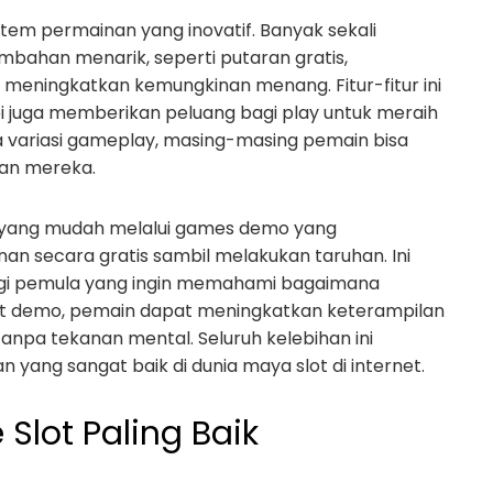
istem permainan yang inovatif. Banyak sekali
mbahan menarik, seperti putaran gratis,
eningkatkan kemungkinan menang. Fitur-fitur ini
 juga memberikan peluang bagi play untuk meraih
a variasi gameplay, masing-masing pemain bisa
an mereka.
 yang mudah melalui games demo yang
n secara gratis sambil melakukan taruhan. Ini
bagi pemula yang ingin memahami bagaimana
lot demo, pemain dapat meningkatkan keterampilan
anpa tekanan mental. Seluruh kelebihan ini
 yang sangat baik di dunia maya slot di internet.
lot Paling Baik