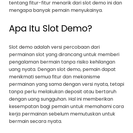
tentang fitur-fitur menarik dari slot demo ini dan
mengapa banyak pemain menyukainya.
Apa Itu Slot Demo?
Slot demo adalah versi percobaan dari
permainan slot yang dirancang untuk memberi
pengalaman bermain tanpa risiko kehilangan
uang nyata. Dengan slot demo, pemain dapat
menikmati semua fitur dan mekanisme
permainan yang sama dengan versi nyata, tetapi
tanpa perlu melakukan deposit atau bertaruh
dengan uang sungguhan. Hal ini memberikan
kesempatan bagi pemain untuk memahami cara
kerja permainan sebelum memutuskan untuk
bermain secara nyata.