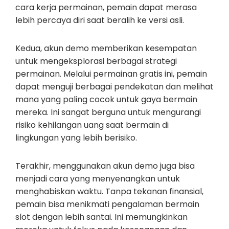
cara kerja permainan, pemain dapat merasa
lebih percaya diri saat beralih ke versi asli.
Kedua, akun demo memberikan kesempatan
untuk mengeksplorasi berbagai strategi
permainan. Melalui permainan gratis ini, pemain
dapat menguji berbagai pendekatan dan melihat
mana yang paling cocok untuk gaya bermain
mereka. Ini sangat berguna untuk mengurangi
risiko kehilangan uang saat bermain di
lingkungan yang lebih berisiko.
Terakhir, menggunakan akun demo juga bisa
menjadi cara yang menyenangkan untuk
menghabiskan waktu. Tanpa tekanan finansial,
pemain bisa menikmati pengalaman bermain
slot dengan lebih santai. Ini memungkinkan