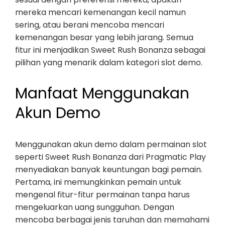
mereka mencari kemenangan kecil namun
sering, atau berani mencoba mencari
kemenangan besar yang lebih jarang. Semua
fitur ini menjadikan Sweet Rush Bonanza sebagai
pilihan yang menarik dalam kategori slot demo.
Manfaat Menggunakan
Akun Demo
Menggunakan akun demo dalam permainan slot
seperti Sweet Rush Bonanza dari Pragmatic Play
menyediakan banyak keuntungan bagi pemain.
Pertama, ini memungkinkan pemain untuk
mengenal fitur-fitur permainan tanpa harus
mengeluarkan uang sungguhan. Dengan
mencoba berbagai jenis taruhan dan memahami