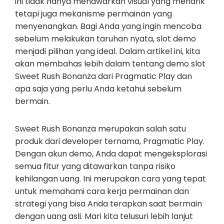
ini tidak hanya menawarkan visual yang menarik
tetapi juga mekanisme permainan yang
menyenangkan. Bagi Anda yang ingin mencoba
sebelum melakukan taruhan nyata, slot demo
menjadi pilihan yang ideal. Dalam artikel ini, kita
akan membahas lebih dalam tentang demo slot
Sweet Rush Bonanza dari Pragmatic Play dan
apa saja yang perlu Anda ketahui sebelum
bermain.
Sweet Rush Bonanza merupakan salah satu
produk dari developer ternama, Pragmatic Play.
Dengan akun demo, Anda dapat mengeksplorasi
semua fitur yang ditawarkan tanpa risiko
kehilangan uang. Ini merupakan cara yang tepat
untuk memahami cara kerja permainan dan
strategi yang bisa Anda terapkan saat bermain
dengan uang asli. Mari kita telusuri lebih lanjut