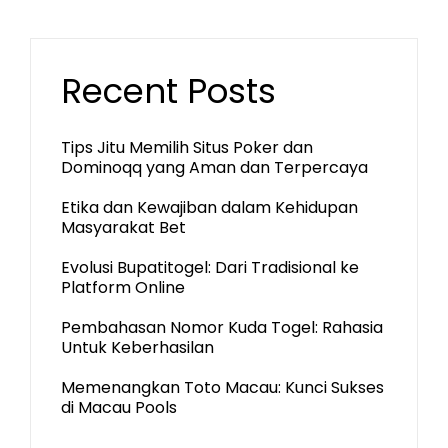
Recent Posts
Tips Jitu Memilih Situs Poker dan
Dominoqq yang Aman dan Terpercaya
Etika dan Kewajiban dalam Kehidupan
Masyarakat Bet
Evolusi Bupatitogel: Dari Tradisional ke
Platform Online
Pembahasan Nomor Kuda Togel: Rahasia
Untuk Keberhasilan
Memenangkan Toto Macau: Kunci Sukses
di Macau Pools