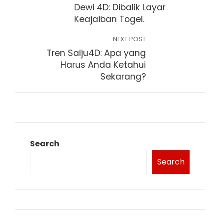
Dewi 4D: Dibalik Layar
Keajaiban Togel.
NEXT POST
Tren Salju4D: Apa yang
Harus Anda Ketahui
Sekarang?
Search
Search