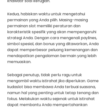
khawatir soal kerugian.
Kedua, habiskan waktu untuk mengetahui
permainan yang Anda pilih. Masing-masing
permainan slot memiliki peraturan dan
karakteristik spesifik yang akan mempengaruhi
strategi Anda. Dengan cara mengenali paylines,
simbol spesial, dan bonus yang ditawarkan, Anda
dapat memperbesar peluang kemenangan dan
mendapatkan pengalaman bermain yang lebih
memuaskan.
Sebagai penutup, tidak perlu ragu untuk
mengambil waktu istirahat jika diperlukan. Game
kudaslot bisa membawa Anda terbuai suasana,
namun hal yang penting untuk tetap tenang dan
fokus. Melakukan waktu sejenak untuk istirahat
dapat membantu Anda mempertahankan