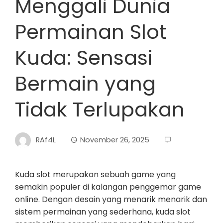
Menggali Dunia
Permainan Slot
Kuda: Sensasi
Bermain yang
Tidak Terlupakan
RAf4L
November 26, 2025
Kuda slot merupakan sebuah game yang
semakin populer di kalangan penggemar game
online. Dengan desain yang menarik menarik dan
sistem permainan yang sederhana, kuda slot