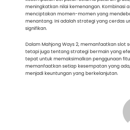
meningkatkan nilai kemenangan. Kombinasi an
menciptakan momen-momen yang mendebark
menantang. Ini adalah strategi yang cerdas
signifikan.
Dalam Mahjong Ways 2, memanfaatkan slot s
tetapi juga tentang strategi bermain yang e
tepat untuk memaksimalkan penggunaan fitur 
memanfaatkan setiap kesempatan yang ada
menjadi keuntungan yang berkelanjutan.