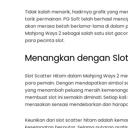
Tidak kalah menarik, hadirnya grafik yang 
tarik permainan. PG Soft telah berhasil me
akan merasa betah berlama-lama di dalam pe
Mahjong Ways 2 sebagai salah satu slot gaco
para pecinta slot.
Menangkan dengan Slot
Slot Scatter Hitam dalam Mahjong Ways 2 me
para pemain. Dengan mendapatkan simbol sc
yang menambah peluang meraih kemenangan be
membuat slot ini semakin diminati. Setiap kal
merasakan sensasi mendebarkan dan harapan
Keunikan dari slot scatter hitam adalah ke
kesempatan berputar. Selama putaran gratis, 