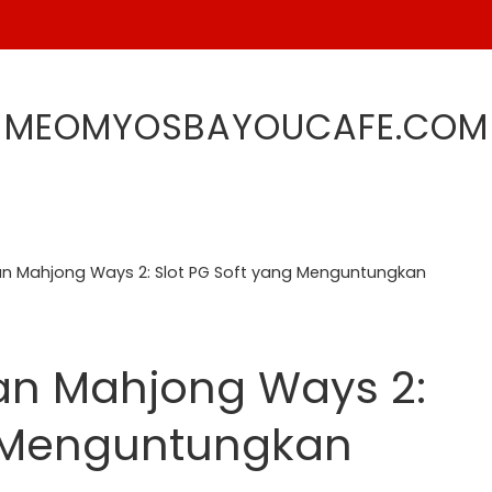
MEOMYOSBAYOUCAFE.COM
an Mahjong Ways 2: Slot PG Soft yang Menguntungkan
an Mahjong Ways 2:
g Menguntungkan