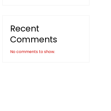
Recent
Comments
No comments to show.