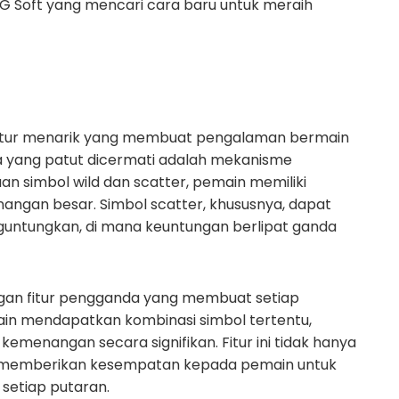
PG Soft yang mencari cara baru untuk meraih
fitur menarik yang membuat pengalaman bermain
ma yang patut dicermati adalah mekanisme
 simbol wild dan scatter, pemain memiliki
angan besar. Simbol scatter, khususnya, dapat
ntungkan, di mana keuntungan berlipat ganda
engan fitur pengganda yang membuat setiap
in mendapatkan kombinasi simbol tertentu,
emenangan secara signifikan. Fitur ini tidak hanya
 memberikan kesempatan kepada pemain untuk
setiap putaran.