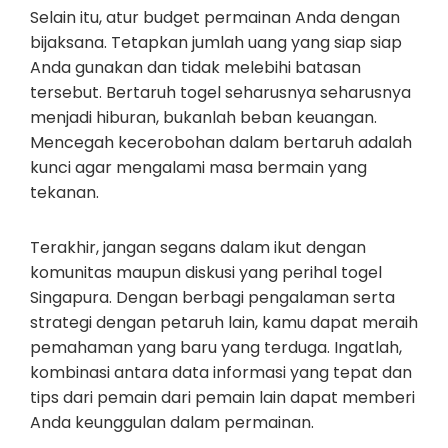
Selain itu, atur budget permainan Anda dengan
bijaksana. Tetapkan jumlah uang yang siap siap
Anda gunakan dan tidak melebihi batasan
tersebut. Bertaruh togel seharusnya seharusnya
menjadi hiburan, bukanlah beban keuangan.
Mencegah kecerobohan dalam bertaruh adalah
kunci agar mengalami masa bermain yang
tekanan.
Terakhir, jangan segans dalam ikut dengan
komunitas maupun diskusi yang perihal togel
Singapura. Dengan berbagi pengalaman serta
strategi dengan petaruh lain, kamu dapat meraih
pemahaman yang baru yang terduga. Ingatlah,
kombinasi antara data informasi yang tepat dan
tips dari pemain dari pemain lain dapat memberi
Anda keunggulan dalam permainan.