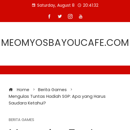
Skip
Saturday, August 8
20:41:32
to
content
MEOMYOSBAYOUCAFE.COM
Home
Berita Games
Mengulas Tuntas Hadiah SGP: Apa yang Harus
Saudara Ketahui?
BERITA GAMES