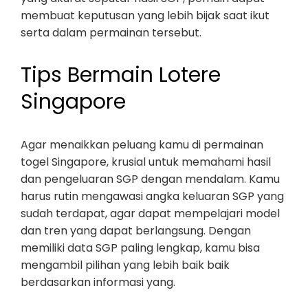
membuat keputusan yang lebih bijak saat ikut
serta dalam permainan tersebut.
Tips Bermain Lotere
Singapore
Agar menaikkan peluang kamu di permainan
togel Singapore, krusial untuk memahami hasil
dan pengeluaran SGP dengan mendalam. Kamu
harus rutin mengawasi angka keluaran SGP yang
sudah terdapat, agar dapat mempelajari model
dan tren yang dapat berlangsung. Dengan
memiliki data SGP paling lengkap, kamu bisa
mengambil pilihan yang lebih baik baik
berdasarkan informasi yang.